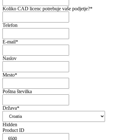
Koliko CAD licenc potrebuje vaše podjetje?
*
Telefon
E-mail
*
Naslov
Mesto
*
Poštna številka
Država
*
Hidden
Product ID