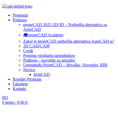
Programi
Podpora
progeCAD 2025 2D/3D – Najboljša alternativa za
AutoCAD
🎓progeCAD Academy
Zakaj je progeCAD najboljša alternativa AutoCAD-u?
3D CAD/CAM
Cenik
Pogosta vprašanja uporabnikov
Podpora – navodila za uporabo
Uporabniki ProgeCAD – Hrvaška, Slovenija, BIH
Novice
IronCAD
Reseller Program
Fakultete
Kontakt
Išči
0
items
/
0,00
€