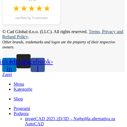
★★★★★
verified by Trustindex
© Cad Global d.o.o. (LLC). All rights reserved.
Terms, Privacy and
Refund Policy
.
Other brands, trademarks and logos are the property of their respective
owners.
inkedin-
Instagram
Facebook-
in
f
Zapri
Menu
Kategorije
Shop
Programi
Podpora
progeCAD 2025 2D/3D – Najboljša alternativa za
AutoCAD