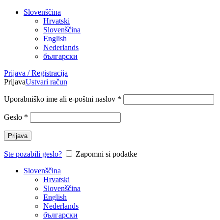
Slovenščina
Hrvatski
Slovenščina
English
Nederlands
български
Prijava / Registracija
Prijava
Ustvari račun
Uporabniško ime ali e-poštni naslov
*
Geslo
*
Prijava
Ste pozabili geslo?
Zapomni si podatke
Slovenščina
Hrvatski
Slovenščina
English
Nederlands
български