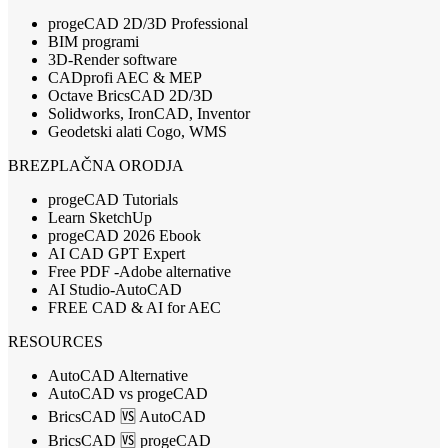
progeCAD 2D/3D Professional
BIM programi
3D-Render software
CADprofi AEC & MEP
Octave BricsCAD 2D/3D
Solidworks, IronCAD, Inventor
Geodetski alati Cogo, WMS
BREZPLAČNA ORODJA
progeCAD Tutorials
Learn SketchUp
progeCAD 2026 Ebook
AI CAD GPT Expert
Free PDF -Adobe alternative
AI Studio-AutoCAD
FREE CAD & AI for AEC
RESOURCES
AutoCAD Alternative
AutoCAD vs progeCAD
BricsCAD 🆚 AutoCAD
BricsCAD 🆚 progeCAD