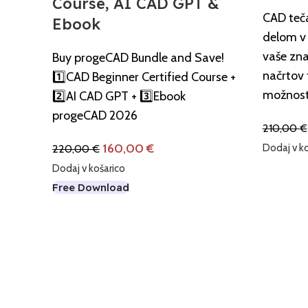
Course, AI CAD GPT &
CAD teča
Ebook
delom v 
vaše zna
Buy progeCAD Bundle and Save!
načrtov 
1️⃣CAD Beginner Certified Course +
možnost
2️⃣AI CAD GPT + 3️⃣Ebook
progeCAD 2026
210,00
€
160,00
€
220,00
€
Dodaj v ko
Dodaj v košarico
Free Download