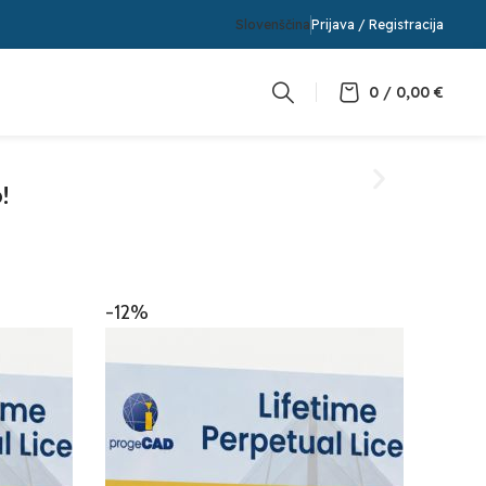
Slovenščina
Prijava / Registracija
0
/
0,00
€
!
-12%