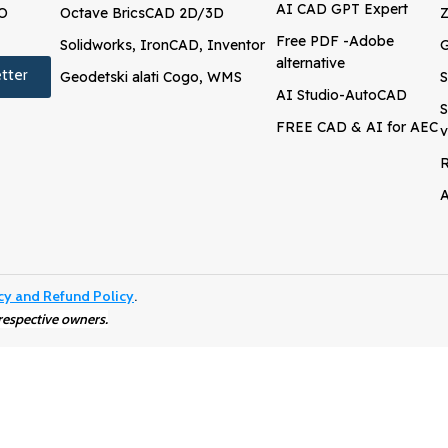
AI CAD GPT Expert
CO
Octave BricsCAD 2D/3D
Z
Free PDF -Adobe
Solidworks, IronCAD, Inventor
G
alternative
tter
Geodetski alati Cogo, WMS
S
AI Studio-AutoCAD
S
FREE CAD & AI for AEC
v
R
A
cy and Refund Policy
.
respective owners.