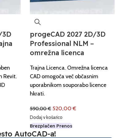
/3D
progeCAD 2027 2D/3D
ajna
Professional NLM –
omrežna licenca
oben
Trajna Licenca. Omrežna licenca
n Revit.
CAD omogoča več občasnim
 3D
uporabnikom souporabo licence
hkrati.
520,00
€
590,00
€
Dodaj v košarico
Brezplačen Prenos
esto AutoCAD-a!