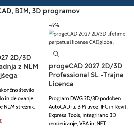
i CAD, BIM, 3D programov
-6%
27 2D/3D
progeCAD 2027 2D/3D
adnja z NLM
Professional SL -Trajna
ejšega
Licenca
končno število
lo in delovanje
Program DWG 2D/3D podoben
e NLM strežnik.
AutoCAD-u. BIM uvoz: IFC in Revit.
Express Tools, integrirano 3D
€
renderiranje, VBA in .NET.