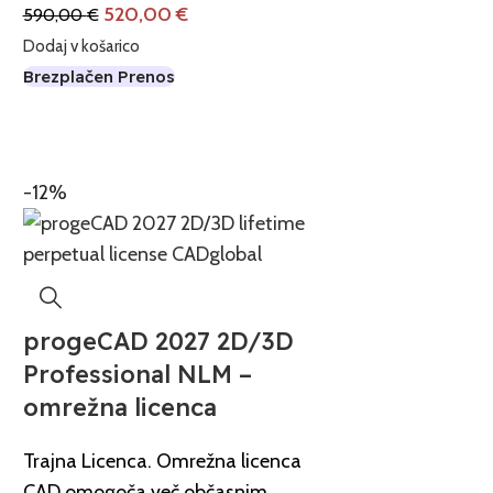
520,00
€
590,00
€
Dodaj v košarico
Brezplačen Prenos
Za Vaš Ma
iCAD
-12%
Kupi zda
progeCAD 2027 2D/3D
Professional NLM –
omrežna licenca
Trajna Licenca. Omrežna licenca
CAD omogoča več občasnim