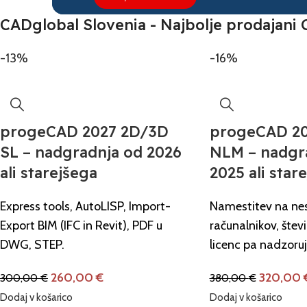
CADglobal Slovenia - Najbolje prodajan
-13%
-16%
progeCAD 2027 2D/3D
progeCAD 20
SL – nadgradnja od 2026
NLM – nadgr
ali starejšega
2025 ali star
Express tools, AutoLISP, Import-
Namestitev na nes
Export BIM (IFC in Revit), PDF u
računalnikov, števi
DWG, STEP.
licenc pa nadzoruj
260,00
€
320,00
300,00
€
380,00
€
Dodaj v košarico
Dodaj v košarico