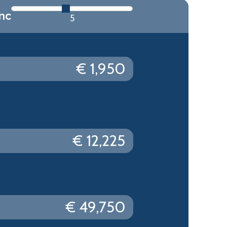
enc
5
1,950
12,225
49,750