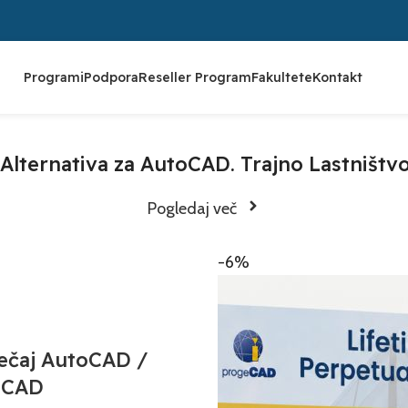
Programi
Podpora
Reseller Program
Fakultete
Kontakt
Alternativa za AutoCAD. Trajno Lastništvo
Pogledaj več
-6%
ečaj AutoCAD /
eCAD