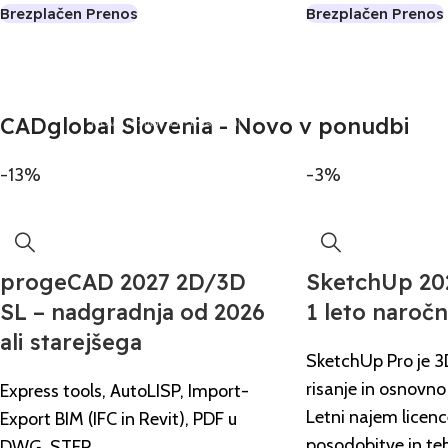
Brezplačen Prenos
Brezplačen Prenos
CADglobal Slovenia - Novo v ponudbi
Nova različica je prispela!
progeCAD Professional 2027
-13%
-3%
Kupite tukaj
progeCAD 2027 2D/3D
SketchUp 202
SL – nadgradnja od 2026
1 leto naročn
ali starejšega
SketchUp Pro je 
risanje in osnovno
Express tools, AutoLISP, Import-
Letni najem licenc
Export BIM (IFC in Revit), PDF u
posodobitve in te
DWG, STEP.