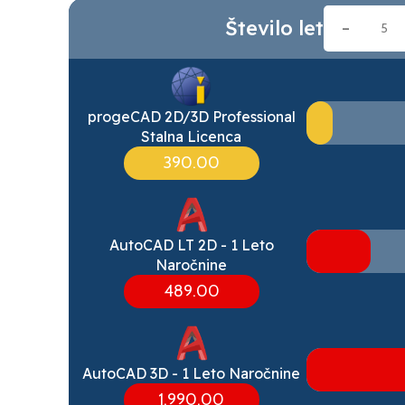
Število let
-
progeCAD 2D/3D Professional
Stalna Licenca
390.00
AutoCAD LT 2D - 1 Leto
Naročnine
489.00
AutoCAD 3D - 1 Leto Naročnine
1,990.00