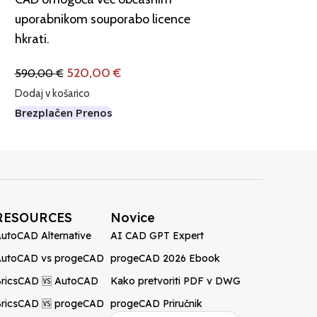
uporabnikom souporabo licence
hkrati.
520,00
€
590,00
€
Dodaj v košarico
Brezplačen Prenos
RESOURCES
Novice
utoCAD Alternative
AI CAD GPT Expert
AutoCAD vs progeCAD
progeCAD 2026 Ebook
ricsCAD 🆚 AutoCAD
Kako pretvoriti PDF v DWG
ricsCAD 🆚 progeCAD
progeCAD Priručnik