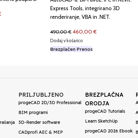
Express Tools, integrirano 3D
€
renderiranje, VBA in .NET.
460,00
€
490,00
€
Dodaj v košarico
Brezplačen Prenos
PRILJUBLJENO
BREZPLAČNA
progeCAD 2D/3D Professional
ORODJA
A
progeCAD Tutorials
BIM programi
Learn SketchUp
rašanja
3D-Render software
B
progeCAD 2026 Ebook
CADprofi AEC & MEP
B