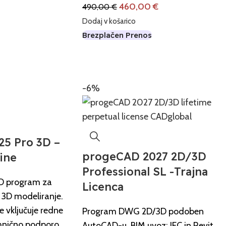
460,00
€
490,00
€
Dodaj v košarico
Brezplačen Prenos
Nova verzija!
Sketch Up 2026
-6%
Kupite tukaj
5 Pro 3D –
progeCAD 2027 2D/3D
ine
Professional SL -Trajna
3D program za
Licenca
 3D modeliranje.
e vključuje redne
Program DWG 2D/3D podoben
hnično podporo.
AutoCAD-u. BIM uvoz: IFC in Revit.