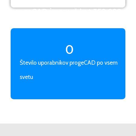
progeCAD ima več kot 350.000
uporabnikov po vsem svetu
0
Število uporabnikov progeCAD po vsem
svetu