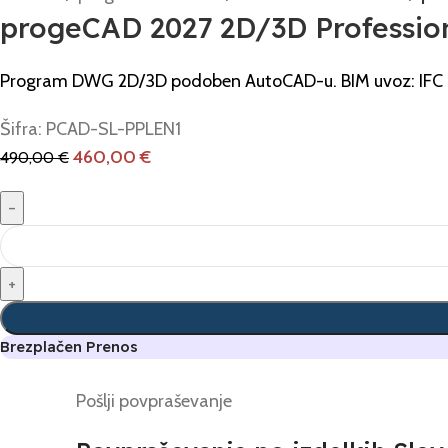
progeCAD 2027 2D/3D Professiona
Program DWG 2D/3D podoben AutoCAD-u. BIM uvoz: IFC in R
Šifra:
PCAD-SL-PPLEN1
460,00
€
490,00
€
Brezplačen Prenos
Pošlji povpraševanje