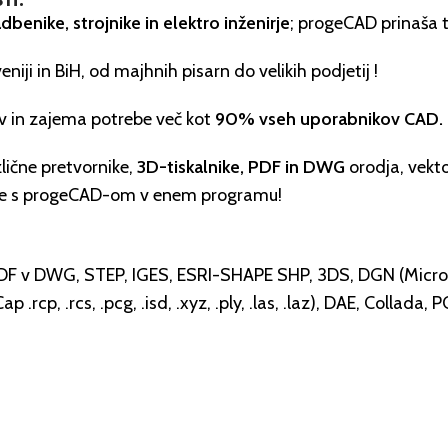
dbenike, strojnike in elektro inženirje
; progeCAD prinaša t
iji in BiH, od majhnih pisarn do velikih podjetij !
ev in zajema potrebe več kot
90% vseh uporabnikov CAD.
lične pretvornike,
3D-tiskalnike, PDF in DWG
orodja, vekto
bite s progeCAD-om v enem programu!
), PDF v DWG, STEP, IGES, ESRI-SHAPE SHP, 3DS, DGN (Micro
cp, .rcs, .pcg, .isd, .xyz, .ply, .las, .laz), DAE, Collada