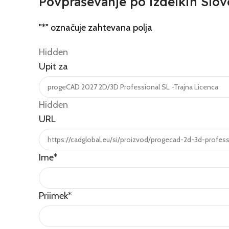
Povpraševanje po izdelkih Slov
"
*
" označuje zahtevana polja
Hidden
Upit za
Hidden
URL
Ime
*
Priimek
*