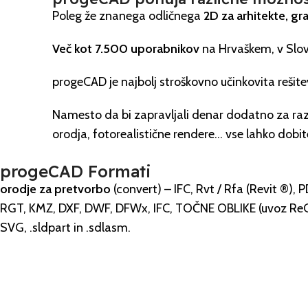
Poleg že znanega odličnega
2D za arhitekte, gra
Več kot 7.500 uporabnikov
na Hrvaškem, v Sloven
progeCAD je najbolj stroškovno učinkovita rešit
Namesto da bi zapravljali denar dodatno za raz
orodja, fotorealistične rendere… vse lahko do
progeCAD Formati
orodje za pretvorbo
(convert) – IFC, Rvt / Rfa (Revit ®
RGT, KMZ, DXF, DWF, DFWx, IFC, TOČNE OBLIKE (uvoz ReCap .r
SVG, .sldpart in .sdlasm.