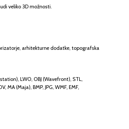
udi veliko 3D možnosti.
rizatorje, arhitekturne dodatke, topografska
station), LWO, OBJ (Wavefront), STL,
, POV, MA (Maja), BMP, JPG, WMF, EMF,