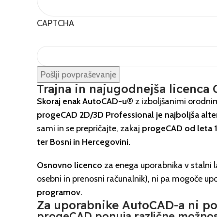
CAPTCHA
Trajna in najugodnejša licenca
Skoraj enak AutoCAD-u
®
z izboljšanimi orodnimi
progeCAD 2D/3D Professional je najboljša alt
sami in se prepričajte, zakaj
progeCAD od leta 1
ter Bosni in Hercegovini.
Osnovno licenco
za enega uporabnika v stalni l
osebni in prenosni računalnik), ni pa mogoče upor
programov.
Za uporabnike AutoCAD-a ni po
progeCAD ponuja različne možnos