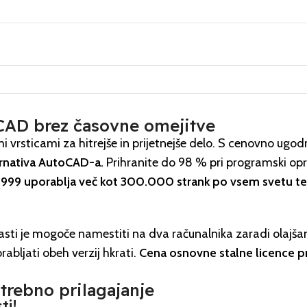
 CAD brez časovne omejitve
 vrsticami za hitrejše in prijetnejše delo. S cenovno ugodn
ernativa AutoCAD-a.
Prihranite do 98 % pri programski opr
999 uporablja več kot 300.000 strank po vsem svetu ter 
asti je mogoče namestiti na dva računalnika zaradi olajšan
abljati obeh verzij hkrati.
Cena osnovne stalne licence 
trebno prilagajanje
ti!