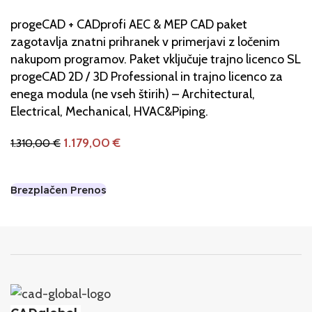
progeCAD + CADprofi AEC & MEP CAD paket
zagotavlja znatni prihranek v primerjavi z ločenim
nakupom programov. Paket vključuje trajno licenco SL
progeCAD 2D / 3D Professional in trajno licenco za
enega modula (ne vseh štirih) – Architectural,
Electrical, Mechanical, HVAC&Piping.
1.179,00
€
1.310,00
€
Dodaj V Košarico
Brezplačen Prenos