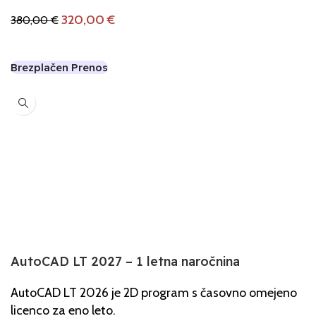
320,00
€
380,00
€
Dodaj V Košarico
Brezplačen Prenos
-8%
AutoCAD LT 2027 – 1 letna naročnina
AutoCAD LT 2026 je 2D program s časovno omejeno
licenco za eno leto.