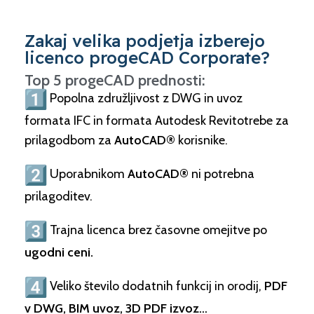
Zakaj velika podjetja izberejo
licenco progeCAD Corporate?
Top 5 progeCAD prednosti:
Popolna združljivost z DWG in uvoz
formata IFC in formata Autodesk Revitotrebe za
prilagodbom za
AutoCAD®
korisnike.
Uporabnikom
AutoCAD®
ni potrebna
prilagoditev.
Trajna licenca brez časovne omejitve po
ugodni ceni.
Veliko število dodatnih funkcij in orodij,
PDF
v DWG, BIM uvoz, 3D PDF izvoz…