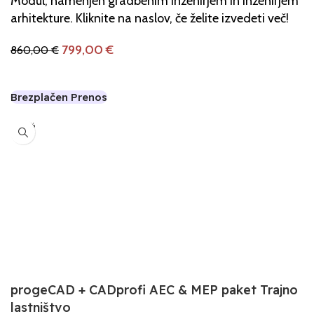
Modul, namenjen gradbenim inženirjem in inženirjem
arhitekture. Kliknite na naslov, če želite izvedeti več!
799,00
€
860,00
€
Dodaj V Košarico
Brezplačen Prenos
-10%
progeCAD + CADprofi AEC & MEP paket Trajno
lastništvo