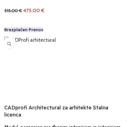
475,00
€
515,00
€
Dodaj V Košarico
Brezplačen Prenos
-7%
CADprofi Architectural za arhitekte Stalna
licenca