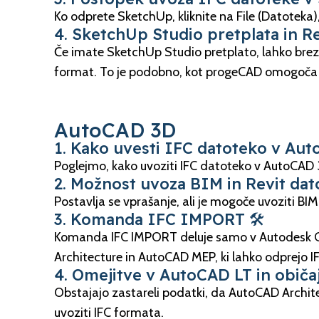
Ko odprete SketchUp, kliknite na File (Datoteka),
4. SketchUp Studio pretplata in R
Če imate SketchUp Studio pretplato, lahko bre
format. To je podobno, kot progeCAD omogoča
AutoCAD 3D
1. Kako uvesti IFC datoteko v Au
Poglejmo, kako uvoziti IFC datoteko v AutoCAD 3
2. Možnost uvoza BIM in Revit da
Postavlja se vprašanje, ali je mogoče uvoziti B
3. Komanda IFC IMPORT 🛠️
Komanda IFC IMPORT deluje samo v Autodesk Civil
Architecture in AutoCAD MEP, ki lahko odprejo I
4. Omejitve v AutoCAD LT in obič
Obstajajo zastareli podatki, da AutoCAD Archi
uvoziti IFC formata.