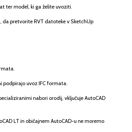
 ter model, ki ga želite uvoziti.
, da pretvorite RVT datoteke v SketchUp
ormata.
mi podpirajo uvoz IFC formata.
cializiranimi nabori orodij, vključuje AutoCAD
 AutoCAD LT in običajnem AutoCAD-u ne moremo