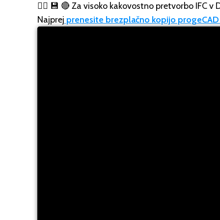
👉🏼 💾 🔴 Za visoko kakovostno pretvorbo IFC v
Najprej
prenesite brezplačno kopijo progeCAD