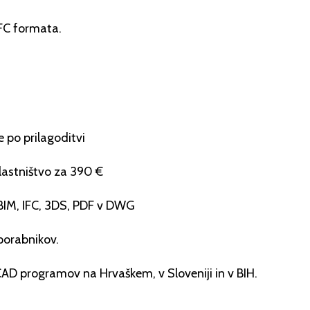
FC formata.
 po prilagoditvi
 lastništvo za 390 €
 BIM, IFC, 3DS, PDF v DWG
porabnikov.
CAD programov na Hrvaškem, v Sloveniji in v BIH.