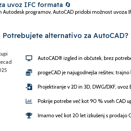
za uvoz IFC formata 🔄
ih Autodesk programov, AutoCAD pridobi možnost uvoza I
Potrebujete alternativo za AutoCAD?
AutoCAD® izgled in občutek, brez potrebe
progeCAD je najugodnejša rešitev, trajno
Projektiranje v 2D in 3D, DWG/DXF, uvoz
Pokrije potrebe več kot 90 % vseh CAD u
Imamo več kot 20 let izkušenj s prodajo 