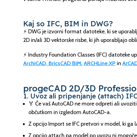
Kaj so IFC, BIM in DWG?
⚡️ DWG je izvorni format datoteke, ki se uporabl
2D in/ali 3D vektorske risbe, ki jih uporabljajo oblik
⚡️ Industry Foundation Classes (IFC) datoteke u
ArchiCAD, BricsCAD BIM
,
ARCHLine.XP
in
ArCAD
progeCAD 2D/3D Professio
1. Uvoz ali pripenjanje (attach) I
🏅 Če vaš AutoCAD ne more odpreti ali uvozit
občutkom in izgledom AutoCAD-a.
Z opcijo Import se IFC pretvori v model, ki ga
Z opcijo attach pa model po uvozu ni mogoče 