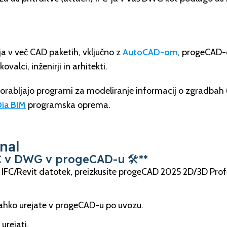
ja v več CAD paketih, vključno z
AutoCAD-om
, progeCAD-
ovalci, inženirji in arhitekti.
porabljajo programi za modeliranje informacij o zgradbah 
ia BIM
programska oprema.
nal
FC v DWG v progeCAD-u 🛠️**
i IFC/Revit datotek, preizkusite progeCAD 2025 2D/3D Prof
 lahko urejate v progeCAD-u po uvozu.
urejati.