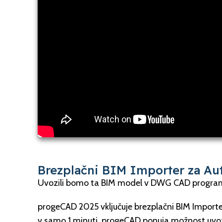
Brezplačni BIM Importer za Au
Uvozili bomo ta BIM model v DWG CAD progra
progeCAD 2025 vključuje brezplačni BIM Import
v samo 1 minuti. progeCAD ponuja možnost uvoza