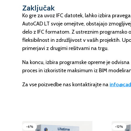
Zaključak
Ko gre za uvoz IFC datotek, lahko izbira prav
AutoCAD LT svoje omejitve, obstajajo zmogljivej
delo z IFC formatom. Z ustreznim programsko 
fleksibilnost in združljivost v vaših projektih. 
primerjavi z drugimi rešitvami na trgu.
Na koncu, izbira programske opreme je odvisna o
proces in izkoristite maksimum iz BIM modeliran
Za vse poizvedbe nas kontaktirajte na
info@cad
-6%
-12%