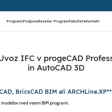
Programi
Podpora
Reseller Program
Fakultete
Kontakt
BLOG
Uvoz IFC v progeCAD Profess
in AutoCAD 3D
iCAD, BricsCAD BIM ali ARCHLine.XP**
vo modelov med vsemi BIM programi.