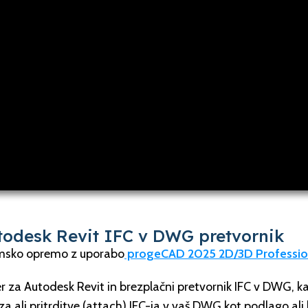
todesk Revit IFC v DWG pretvornik
msko opremo z uporabo
progeCAD 2025 2D/3D Professio
er za Autodesk Revit in brezplačni pretvornik IFC v DWG,
 ali pritrditve (attach) IFC-ja v vaš DWG kot podlago ali