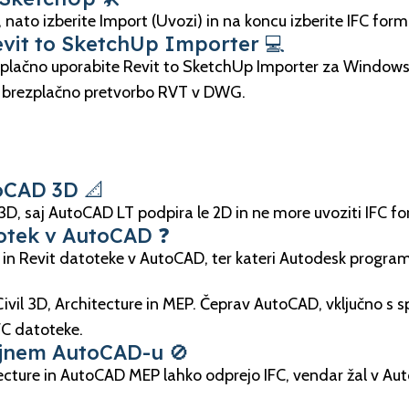
 nato izberite Import (Uvozi) in na koncu izberite IFC format
evit to SketchUp Importer 💻
zplačno uporabite Revit to SketchUp Importer za Windows
 brezplačno pretvorbo RVT v DWG.
toCAD 3D 📐
D, saj AutoCAD LT podpira le 2D in ne more uvoziti IFC f
totek v AutoCAD ❓
IM in Revit datoteke v AutoCAD, ter kateri Autodesk progra
 3D, Architecture in MEP. Čeprav AutoCAD, vključno s spe
FC datoteke.
ajnem AutoCAD-u 🚫
tecture in AutoCAD MEP lahko odprejo IFC, vendar žal v