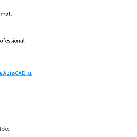
ormat.
rofessional.
va AutoCAD-u.
.
teke.