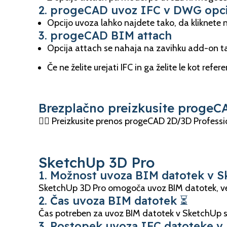
2. progeCAD uvoz IFC v DWG opci
Opcijo uvoza lahko najdete tako, da kliknete 
3. progeCAD BIM attach
Opcija attach se nahaja na zavihku add-on t
Če ne želite urejati IFC in ga želite le kot r
Brezplačno preizkusite progeC
👉🏼 Preizkusite prenos progeCAD 2D/3D Professio
SketchUp 3D Pro
1. Možnost uvoza BIM datotek v S
SketchUp 3D Pro omogoča uvoz BIM datotek, ve
2. Čas uvoza BIM datotek ⏳
Čas potreben za uvoz BIM datotek v SketchUp se 
3. Postopek uvoza IFC datoteke v 