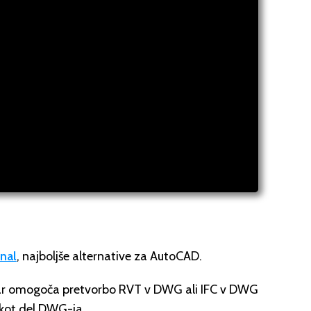
nal
, najboljše alternative za AutoCAD.
 kar omogoča pretvorbo RVT v DWG ali IFC v DWG
 kot del DWG-ja.