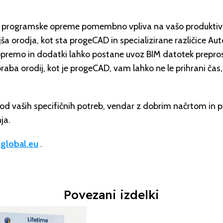
ega programske opreme pomembno vpliva na vašo produktiv
ša orodja, kot sta progeCAD in specializirane različice A
opremo in dodatki lahko postane uvoz BIM datotek prepro
Uporaba orodij, kot je progeCAD, vam lahko ne le prihrani č
d vaših specifičnih potreb, vendar z dobrim načrtom in pr
ja.
global.eu
.
Povezani izdelki