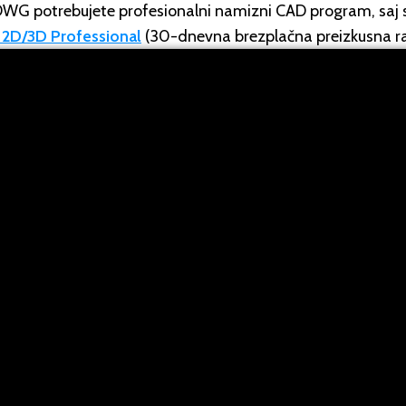
 DWG potrebujete profesionalni namizni CAD program, saj sp
 2D/3D Professional
(30-dnevna brezplačna preizkusna raz