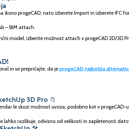
ja
na ikono progeCAD, nato izberete Import in izberete IFC f
ab – BIM attach.
eferenčni model, izberite možnost attach v progeCAD 2D/3D P
AD!
nal in se prepričajte, da je
progeCAD najboljša alternati
ketchUp 3D Pro 📁
ndar le skozi možnost uvoza, podobno kot v progeCAD-u
lahko razlikuje, odvisno od velikosti in zapletenosti dato
SketchUp 🛠️