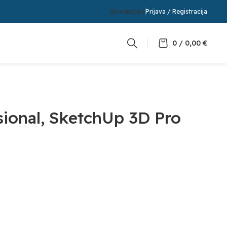
Slovenščina
Prijava / Registracija
0
/
0,00
€
ional, SketchUp 3D Pro