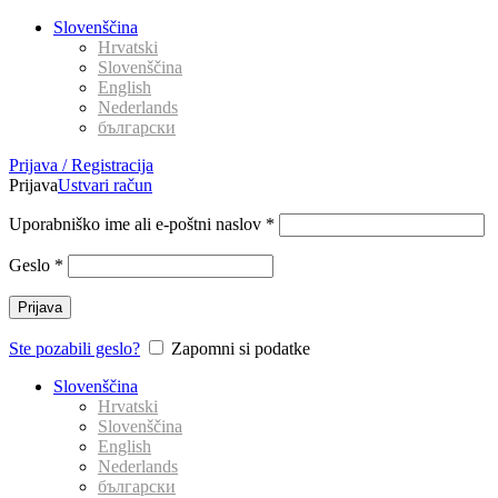
Slovenščina
Hrvatski
Slovenščina
English
Nederlands
български
Prijava / Registracija
Prijava
Ustvari račun
Uporabniško ime ali e-poštni naslov
*
Geslo
*
Prijava
Ste pozabili geslo?
Zapomni si podatke
Slovenščina
Hrvatski
Slovenščina
English
Nederlands
български