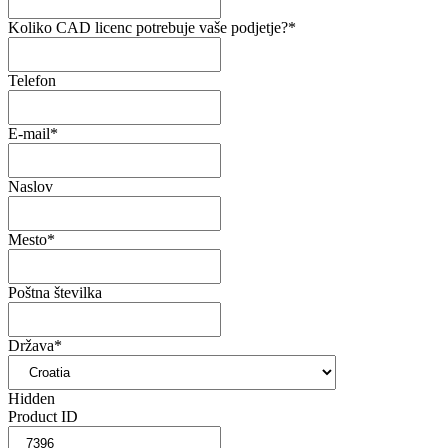
Koliko CAD licenc potrebuje vaše podjetje?
*
Telefon
E-mail
*
Naslov
Mesto
*
Poštna številka
Država
*
Hidden
Product ID