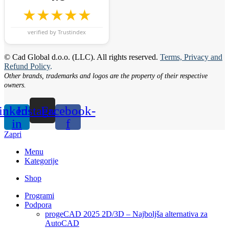
★★★★★
verified by Trustindex
© Cad Global d.o.o. (LLC). All rights reserved.
Terms, Privacy and
Refund Policy
.
Other brands, trademarks and logos are the property of their respective
owners.
inkedin-
Instagram
Facebook-
in
f
Zapri
Menu
Kategorije
Shop
Programi
Podpora
progeCAD 2025 2D/3D – Najboljša alternativa za
AutoCAD