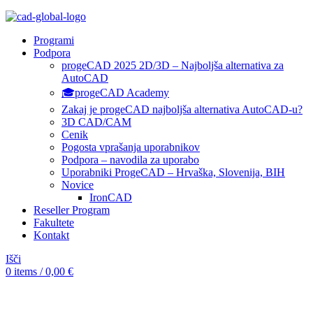
Programi
Podpora
progeCAD 2025 2D/3D – Najboljša alternativa za
AutoCAD
🎓progeCAD Academy
Zakaj je progeCAD najboljša alternativa AutoCAD-u?
3D CAD/CAM
Cenik
Pogosta vprašanja uporabnikov
Podpora – navodila za uporabo
Uporabniki ProgeCAD – Hrvaška, Slovenija, BIH
Novice
IronCAD
Reseller Program
Fakultete
Kontakt
Išči
0
items
/
0,00
€