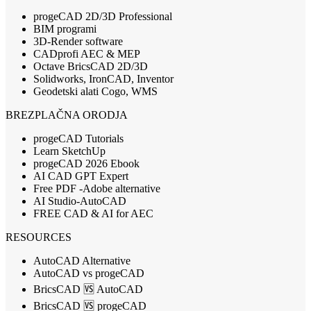
progeCAD 2D/3D Professional
BIM programi
3D-Render software
CADprofi AEC & MEP
Octave BricsCAD 2D/3D
Solidworks, IronCAD, Inventor
Geodetski alati Cogo, WMS
BREZPLAČNA ORODJA
progeCAD Tutorials
Learn SketchUp
progeCAD 2026 Ebook
AI CAD GPT Expert
Free PDF -Adobe alternative
AI Studio-AutoCAD
FREE CAD & AI for AEC
RESOURCES
AutoCAD Alternative
AutoCAD vs progeCAD
BricsCAD 🆚 AutoCAD
BricsCAD 🆚 progeCAD