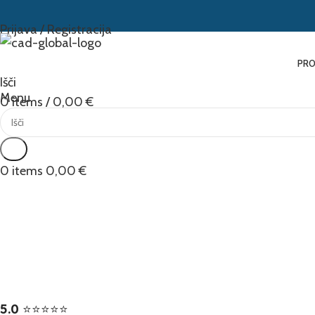
Prijava / Registracija
PRO
Išči
Menu
0
items
/
0,00
€
Išči
0
items
0,00
€
5.0
⭐⭐⭐⭐⭐