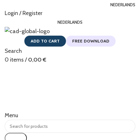
NEDERLANDS
Login / Register
NEDERLANDS
ADD TO CART
FREE DOWNLOAD
Search
0
items
/
0,00
€
Menu
Search