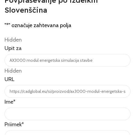
Povpraševanje po izdelkih
Slovenščina
"
*
" označuje zahtevana polja
Hidden
Upit za
Hidden
URL
Ime
*
Priimek
*