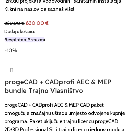
izradu projekata vodovodnih i sanitarnih instalacija.
Klikni na naslov da saznaš više!
830,00
€
860,00
€
Dodaj u košaricu
Besplatno Preuzmi
-10%
progeCAD + CADprofi AEC & MEP
bundle Trajno Vlasništvo
progeCAD + CADprofi AEC & MEP CAD paket
omogućuje značajnu uštedu umjesto odvojene kupnje
programa. Paket uključuje trajnu licencu progeCAD
2D/3D Professional SL i trajnu licencu jednog modula