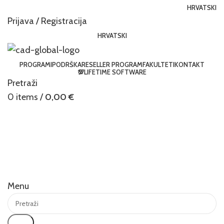
HRVATSKI
Prijava / Registracija
HRVATSKI
PROGRAMI
PODRŠKA
RESELLER PROGRAM
FAKULTETI
KONTAKT
💯LIFETIME SOFTWARE
Pretraži
0
items
/
0,00
€
Menu
Traži