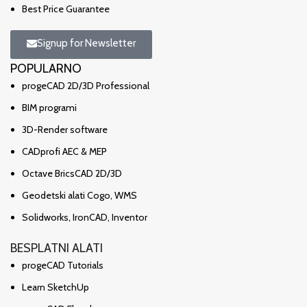
Best Price Guarantee
Signup for Newsletter
POPULARNO
progeCAD 2D/3D Professional
BIM programi
3D-Render software
CADprofi AEC & MEP
Octave BricsCAD 2D/3D
Geodetski alati Cogo, WMS
Solidworks, IronCAD, Inventor
BESPLATNI ALATI
progeCAD Tutorials
Learn SketchUp