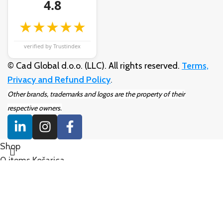
4.8
★★★★★
verified by Trustindex
© Cad Global d.o.o. (LLC). All rights reserved.
Terms,
Privacy and Refund Policy
.
Other brands, trademarks and logos are the property of their
respective owners.
Shop
0
items
Košarica
Moj račun
Traži
Traži
Start typing to see products you are looking for.