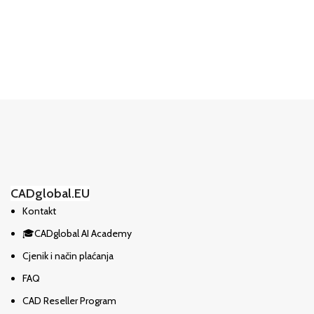
CADglobal.EU
Kontakt
🎓CADglobal AI Academy
Cjenik i način plaćanja
FAQ
CAD Reseller Program