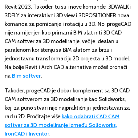
Revit 2023. Također, tu su i nove komande 3DWALK i
3DFLY za interaktivni 3D view i 3DPOSITIONER nova
komanda za pomicanje i rotaciju u 3D. No, progeCAD
nije namijenjen kao primarni BIM alat niti 3D CAD
CAM softver za 3D modeliranje, već je idealan u
paralenom korištenju sa BIM alatom za brzu i
jednostavnu transformaciju 2D projekta u 3D model.
Najbolje Revit i ArchiCAD alternative možeš pronaći
na
Bim softver
.
Također, progeCAD je dobar komplement sa 3D CAD
CAM softverom za 3D modeliranje kao Solidworks,
koji za puno stvari nije najpraktičniji i jednostavan za
rad u 2D. Pročitajte više
kako odabrati CAD CAM
softver za 3D modeliranje između Solidworks,
IronCAD i Inventor
.