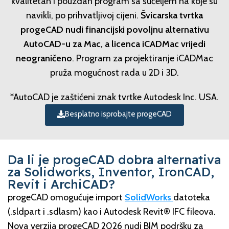
kvalitetan i pouzdan program sa sučeljem na koje su
navikli, po prihvatljivoj cijeni.
Švicarska tvrtka
progeCAD nudi financijski povoljnu alternativu
AutoCAD-u za Mac, a licenca iCADMac vrijedi
neograničeno
. Program za projektiranje iCADMac
pruža mogućnost rada u 2D i 3D.
*AutoCAD je zaštićeni znak tvrtke Autodesk Inc. USA.
Besplatno isprobajte progeCAD
Da li je progeCAD dobra alternativa
za Solidworks, Inventor, IronCAD,
Revit i ArchiCAD?
progeCAD omogućuje import
SolidWorks
datoteka
(.sldpart i .sdlasm) kao i Autodesk Revit® IFC fileova.
Nova verzija progeCAD 2026 nudi BIM podršku za