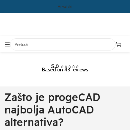
Hrvatski
5.0
⭐⭐⭐⭐⭐
Based on 43 reviews
Zašto je progeCAD
najbolja AutoCAD
alternativa?