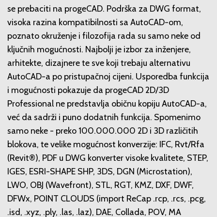
se prebaciti na progeCAD. Podrška za DWG format,
visoka razina kompatibilnosti sa AutoCAD-om,
poznato okruženje i filozofija rada su samo neke od
ključnih mogućnosti. Najbolji je izbor za inženjere,
arhitekte, dizajnere te sve koji trebaju alternativu
AutoCAD-a po pristupačnoj cijeni. Usporedba funkcija
i mogućnosti pokazuje da progeCAD 2D/3D
Professional ne predstavlja običnu kopiju AutoCAD-a,
već da sadrži i puno dodatnih funkcija. Spomenimo
samo neke - preko 100.000.000 2D i 3D različitih
blokova, te velike mogućnost konverzije: IFC, Rvt/Rfa
(Revit®), PDF u DWG konverter visoke kvalitete, STEP,
IGES, ESRI-SHAPE SHP, 3DS, DGN (Microstation),
LWO, OBJ (Wavefront), STL, RGT, KMZ, DXF, DWF,
DFWx, POINT CLOUDS (import ReCap .rcp, .rcs, .pcg,
.isd, .xyz, .ply, .las, .laz), DAE, Collada, POV, MA