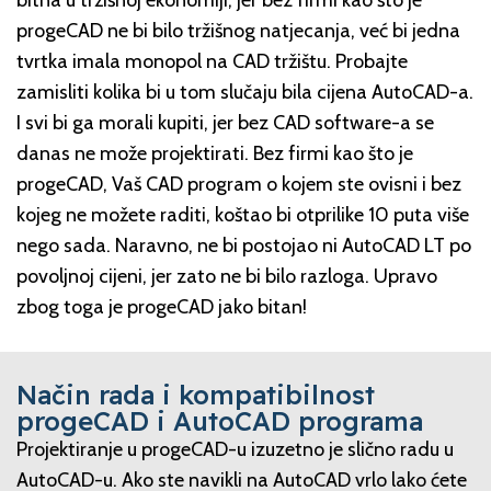
bitna u tržišnoj ekonomiji, jer bez firmi kao što je
progeCAD ne bi bilo tržišnog natjecanja, već bi jedna
tvrtka imala monopol na CAD tržištu. Probajte
zamisliti kolika bi u tom slučaju bila cijena AutoCAD-a.
I svi bi ga morali kupiti, jer bez CAD software-a se
danas ne može projektirati. Bez firmi kao što je
progeCAD, Vaš CAD program o kojem ste ovisni i bez
kojeg ne možete raditi, koštao bi otprilike 10 puta više
nego sada. Naravno, ne bi postojao ni AutoCAD LT po
povoljnoj cijeni, jer zato ne bi bilo razloga. Upravo
zbog toga je progeCAD jako bitan!
Način rada i kompatibilnost
progeCAD i AutoCAD programa
Projektiranje u progeCAD-u izuzetno je slično radu u
AutoCAD-u. Ako ste navikli na AutoCAD vrlo lako ćete