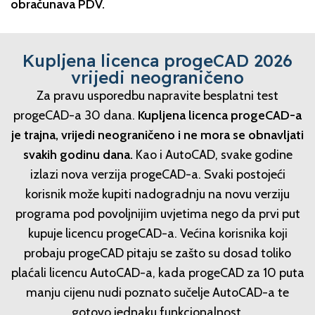
obračunava PDV.
Kupljena licenca progeCAD 2026
vrijedi neograničeno
Za pravu usporedbu napravite besplatni test
progeCAD-a 30 dana.
Kupljena licenca progeCAD-a
je trajna, vrijedi neograničeno i ne mora se obnavljati
svakih godinu dana.
Kao i AutoCAD, svake godine
izlazi nova verzija progeCAD-a. Svaki postojeći
korisnik može kupiti nadogradnju na novu verziju
programa pod povoljnijim uvjetima nego da prvi put
kupuje licencu progeCAD-a. Većina korisnika koji
probaju progeCAD pitaju se zašto su dosad toliko
plaćali licencu AutoCAD-a, kada progeCAD za 10 puta
manju cijenu nudi poznato sučelje AutoCAD-a te
gotovo jednaku funkcionalnost.