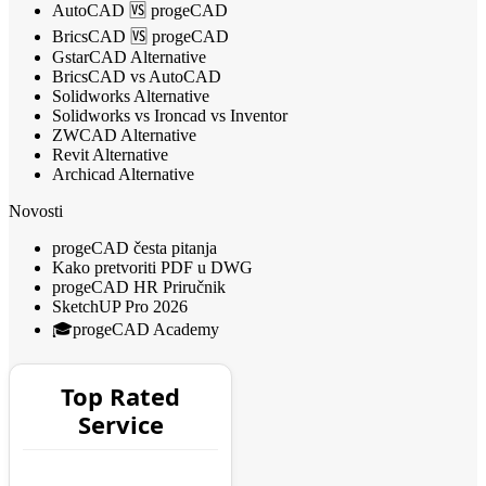
AutoCAD 🆚 progeCAD
BricsCAD 🆚 progeCAD
GstarCAD Alternative
BricsCAD vs AutoCAD
Solidworks Alternative
Solidworks vs Ironcad vs Inventor
ZWCAD Alternative
Revit Alternative
Archicad Alternative
Novosti
progeCAD česta pitanja
Kako pretvoriti PDF u DWG
progeCAD HR Priručnik
SketchUP Pro 2026
🎓progeCAD Academy
Top Rated
Service