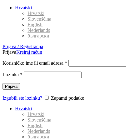
Hrvatski
Hrvatski
Slovenščina
English
Nederlands
български
Prijava / Registracija
Prijava
Kreiraj račun
Korisničko ime ili email adresa
*
Lozinka
*
Prijava
Izgubili ste lozinku?
Zapamti podatke
Hrvatski
Hrvatski
Slovenščina
English
Nederlands
български