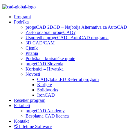
Programi
Podrška
progeCAD 2D/3D – Najbolja Alternativa za AutoCAD
Zašto odabrati progeCAD?
Usporedba progeCAD i AutoCAD programa
3D CAD/CAM
Cjenik
Pitanja
Podrška – korisničke upute
progeCAD Slovenia
Korisnici – Hrvatska
Novosti
CADglobal.EU Referral program
Karijere
Solidworks
IronCAD
Reseller program
Fakulteti
progeCAD Academy
Besplatna CAD licenca
Kontakt
💯Lifetime Software