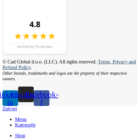
4.8
★★★★★
verified by Trustindex
© Cad Global d.o.o. (LLC). All rights reserved.
Terms, Privacy and
Refund Policy
.
Other brands, trademarks and logos are the property of their respective
owners.
inkedin-
Instagram
Facebook-
in
f
Zatvori
Menu
Kategorije
Shop