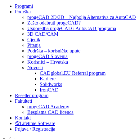
Programi
Podrška
progeCAD 2D/3D – Najbolja Alternativa za AutoCAD
Zašto odabrati progeCAD?
Usporedba progeCAD i AutoCAD programa
3D CAD/CAM
Cjenik
Pitanja
Podrška – korisničke upute
progeCAD Slovenia
Korisnici – Hrvatska
Novosti
CADglobal.EU Referral program
Karijere
Solidworks
IronCAD
Reseller program
Fakulteti
progeCAD Academy
Besplatna CAD licenca
Kontakt
💯Lifetime Software
Prijava / Registracija