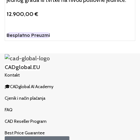
jednog grada ili tvrtke na nivou poslovne jedinice.
12.900,00
€
Dodaj U Košaricu
Besplatno Preuzmi
CADglobal.EU
Kontakt
🎓CADglobal AI Academy
Cjenik i način plaćanja
FAQ
CAD Reseller Program
Best Price Guarantee