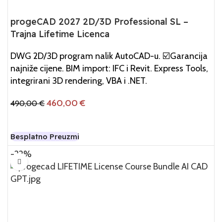
progeCAD 2027 2D/3D Professional SL –
Trajna Lifetime Licenca
DWG 2D/3D program nalik AutoCAD-u. ☑️Garancija
najniže cijene. BIM import: IFC i Revit. Express Tools,
integrirani 3D rendering, VBA i .NET.
460,00
€
490,00
€
Dodaj U Košaricu
Besplatno Preuzmi
-22%