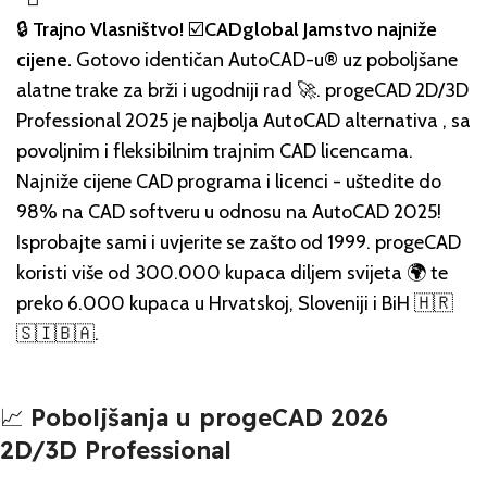
🔒
Trajno Vlasništvo!
☑️
CADglobal Jamstvo najniže
cijene.
Gotovo identičan AutoCAD-u® uz poboljšane
alatne trake za brži i ugodniji rad 🚀. progeCAD 2D/3D
Professional 2025 je najbolja AutoCAD alternativa , sa
povoljnim i fleksibilnim trajnim CAD licencama.
Najniže cijene CAD programa i licenci - uštedite do
98% na CAD softveru u odnosu na AutoCAD 2025!
Isprobajte sami i uvjerite se zašto od 1999. progeCAD
koristi više od 300.000 kupaca diljem svijeta 🌍 te
preko 6.000 kupaca u Hrvatskoj, Sloveniji i BiH 🇭🇷
🇸🇮🇧🇦.
📈
Poboljšanja u progeCAD 2026
2D/3D Professional