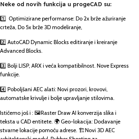
Neke od novih funkcija u progeCAD su:
1️⃣ Optimizirane performanse: Do 2x brže ažuriranje
crteža, Do 5x brže 3D modeliranje,
2️⃣ AutoCAD Dynamic Blocks editiranje i kreiranje
Advanced Blocks.
3️⃣ Bolji LISP, ARX i veća kompatibilnost. Nove Express
funkcije.
4️⃣ Poboljšani AEC alati: Novi prozori, krovovi,
automatske krivulje i bolje upravljanje stilovima.
Ističemo još i : 🖼️Raster Draw AI konverzija slika i
teksta u CAD entitete. 🌍 Geo-lokacija: Dodavanje
stvarne lokacije pomoću adrese. 🏗️Novi 3D AEC