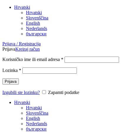
Hrvatski
Hrvatski
Slovenščina
English
Nederlands
български
Prijava / Registracija
Prijava
Kreiraj račun
Korisničko ime ili email adresa
*
Lozinka
*
Prijava
Izgubili ste lozinku?
Zapamti podatke
Hrvatski
Hrvatski
Slovenščina
English
Nederlands
български