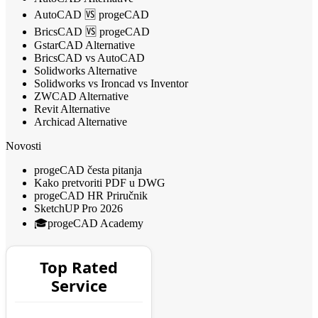
AutoCAD 🆚 progeCAD
BricsCAD 🆚 progeCAD
GstarCAD Alternative
BricsCAD vs AutoCAD
Solidworks Alternative
Solidworks vs Ironcad vs Inventor
ZWCAD Alternative
Revit Alternative
Archicad Alternative
Novosti
progeCAD česta pitanja
Kako pretvoriti PDF u DWG
progeCAD HR Priručnik
SketchUP Pro 2026
🎓progeCAD Academy
Top Rated
Service