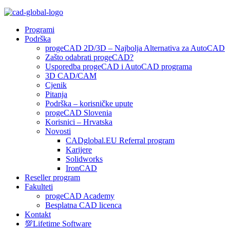
Programi
Podrška
progeCAD 2D/3D – Najbolja Alternativa za AutoCAD
Zašto odabrati progeCAD?
Usporedba progeCAD i AutoCAD programa
3D CAD/CAM
Cjenik
Pitanja
Podrška – korisničke upute
progeCAD Slovenia
Korisnici – Hrvatska
Novosti
CADglobal.EU Referral program
Karijere
Solidworks
IronCAD
Reseller program
Fakulteti
progeCAD Academy
Besplatna CAD licenca
Kontakt
💯Lifetime Software