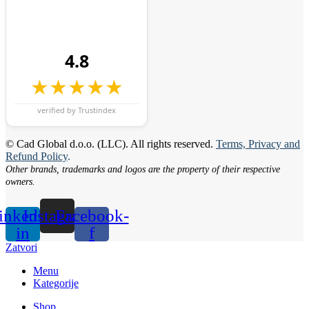
4.8
★★★★★
verified by Trustindex
© Cad Global d.o.o. (LLC). All rights reserved.
Terms, Privacy and
Refund Policy
.
Other brands, trademarks and logos are the property of their respective
owners.
inkedin-
Instagram
Facebook-
in
f
Zatvori
Menu
Kategorije
Shop