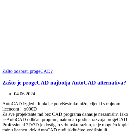
Zašto odabrati progeCAD?
Zašto je progeCAD najbolja AutoCAD alternativa?
04.06.2024.
AutoCAD izgled i funkcije po višestruko nižoj cijeni i s trajnom
licencom !_x000D_
Za sve projektante rad bez CAD programa danas je nezamisliv. Iako
je AutoCAD odličan program, nakon 25 godina razvoja progeCAD
Professional 2D/3D je dostigao vrhunsku razinu, te je moguću kupiti
trajnu licencu, dok AutoCAD nudi isključivo godišnju ili