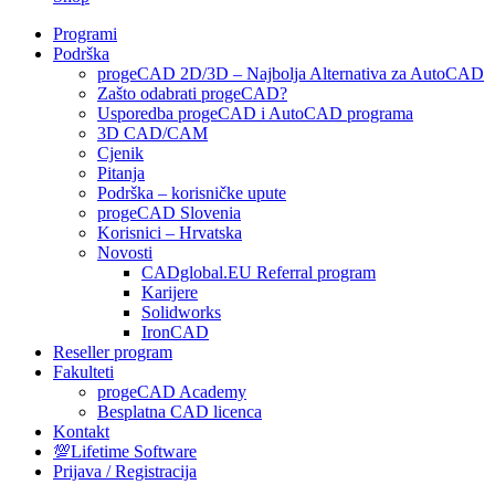
Programi
Podrška
progeCAD 2D/3D – Najbolja Alternativa za AutoCAD
Zašto odabrati progeCAD?
Usporedba progeCAD i AutoCAD programa
3D CAD/CAM
Cjenik
Pitanja
Podrška – korisničke upute
progeCAD Slovenia
Korisnici – Hrvatska
Novosti
CADglobal.EU Referral program
Karijere
Solidworks
IronCAD
Reseller program
Fakulteti
progeCAD Academy
Besplatna CAD licenca
Kontakt
💯Lifetime Software
Prijava / Registracija