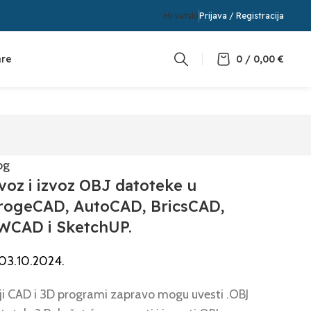
Hrvatski
Prijava / Registracija
are
0
/
0,00
€
og
voz i izvoz OBJ datoteke u
rogeCAD, AutoCAD, BricsCAD,
WCAD i SketchUP.
03.10.2024.
ji CAD i 3D programi zapravo mogu uvesti .OBJ