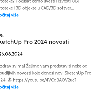
toteke? Pokušat ćemo uvesti i izvesti OBJ
toteke i 3D objekte u CAD/3D softver...
očitaj više
og
ketchUp Pro 2024 novosti
26.08.2024.
zdrav svima! Želimo vam predstaviti neke od
budljivih novosti koje donosi novi SketchUp Pro
24. 🔝 https://youtu.be/4VCdBA0V2uc?...
očitaj više