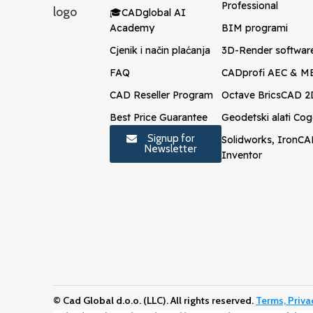
Professional
🎓CADglobal AI
Academy
BIM programi
Cjenik i način plaćanja
3D-Render softwar
FAQ
CADprofi AEC & M
CAD Reseller Program
Octave BricsCAD 
Best Price Guarantee
Geodetski alati C
Signup for
Solidworks, IronCA
Newsletter
Inventor
© Cad Global d.o.o. (LLC). All rights reserved.
Terms, Priva