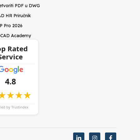
etvoriti PDF u DWG
D HR Priručnik
P Pro 2026
eCAD Academy
op Rated
Service
4.8
★★★★
fied by Trustindex