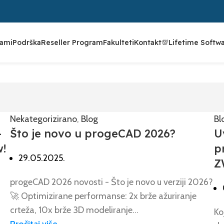
rami
Podrška
Reseller Program
Fakulteti
Kontakt
💯Lifetime Softw
Nekategorizirano
,
Blog
Bl
–
Što je novo u progeCAD 2026?
U
!
p
29.05.2025.
Z
progeCAD 2026 novosti - Što je novo u verziji 2026?
🚀 Optimizirane performanse: 2x brže ažuriranje
crteža, 10x brže 3D modeliranje...
Ko