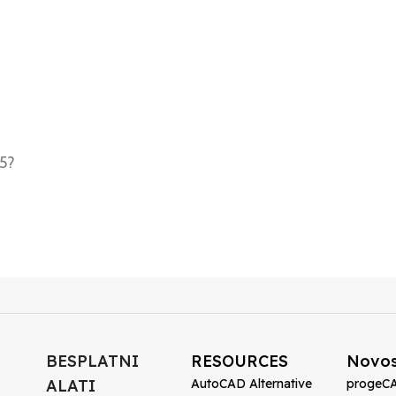
25?
BESPLATNI
RESOURCES
Novos
ALATI
AutoCAD Alternative
progeCA