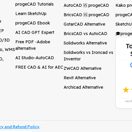
progeCAD Tutorials
AutoCAD 🆚 progeCAD
Kako pr
Learn SketchUp
BricsCAD 🆚 progeCAD
progeCA
e
progeCAD Ebook
GstarCAD Alternative
SketchU
EP
AI CAD GPT Expert
BricsCAD vs AutoCAD
🎓prog
2D/3D
Free PDF -Adobe
Solidworks Alternative
T
alternative
ogo, WMS
Solidworks vs Ironcad vs
AI Studio-AutoCAD
D,
Inventor
FREE CAD & AI for AEC
ZWCAD Alternative
Revit Alternative
★
Archicad Alternative
veri
cy and Refund Policy
.