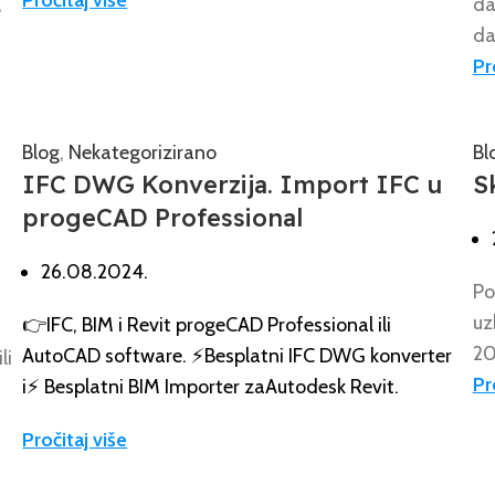
Pročitaj više
,
da
da
Pr
Blog
,
Nekategorizirano
Bl
IFC DWG Konverzija. Import IFC u
S
progeCAD Professional
26.08.2024.
Po
uz
👉IFC, BIM i Revit progeCAD Professional ili
20
AutoCAD software. ⚡Besplatni IFC DWG konverter
li
Pr
i⚡️ Besplatni BIM Importer zaAutodesk Revit.
Pročitaj više