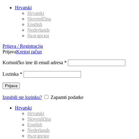
Hrvatski
Hrvatski
Slovenščina
English
Nederlands
български
Prijava / Registracija
Prijava
Kreiraj račun
Korisničko ime ili email adresa
*
Lozinka
*
Prijava
Izgubili ste lozinku?
Zapamti podatke
Hrvatski
Hrvatski
Slovenščina
English
Nederlands
български