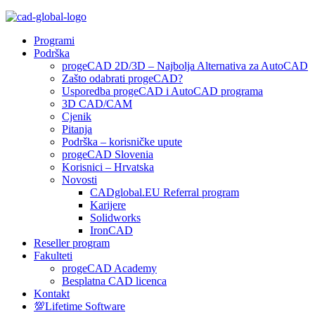
Programi
Podrška
progeCAD 2D/3D – Najbolja Alternativa za AutoCAD
Zašto odabrati progeCAD?
Usporedba progeCAD i AutoCAD programa
3D CAD/CAM
Cjenik
Pitanja
Podrška – korisničke upute
progeCAD Slovenia
Korisnici – Hrvatska
Novosti
CADglobal.EU Referral program
Karijere
Solidworks
IronCAD
Reseller program
Fakulteti
progeCAD Academy
Besplatna CAD licenca
Kontakt
💯Lifetime Software