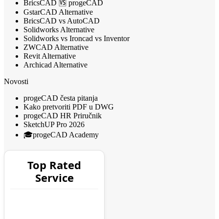
BricsCAD 🆚 progeCAD
GstarCAD Alternative
BricsCAD vs AutoCAD
Solidworks Alternative
Solidworks vs Ironcad vs Inventor
ZWCAD Alternative
Revit Alternative
Archicad Alternative
Novosti
progeCAD česta pitanja
Kako pretvoriti PDF u DWG
progeCAD HR Priručnik
SketchUP Pro 2026
🎓progeCAD Academy
Top Rated
Service