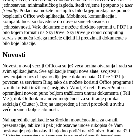
jednostavan, minimalističkog izgleda, štedi vrijeme i potpuno je
user
friendly
. Podacima možete pristupiti s bilo kojeg uređaja uz pomoć
besplatnih Office web aplikacija. Mobilnost, komunikacija i
kompatibilnost su dovedene do nove razine efikasnosti i
jednostavnosti. Vaše dokumente možete direktno spremiti u PDF i u
bilo kojem formatu na SkyDrive. SkyDrive je cloud computing
servis s pomoću kojega možete dijeliti ili preuzimati dokumente s
bilo koje lokacije.
Novosti
Novosti u ovoj verziji Office-a su još veća brzina otvaranja i rada sa
svim aplikacijama. Sve aplikacije imaju nove alate, svojstva i
nevjerojatno brzo i lagano dijeljenje dokumenata. Office 2021 je
povezan sa servisom Bing tako da možete koristiti Office programe i
iz njih koristiti tražilicu ( Insights ). Word, Excel i PowerPoint su
opremljeni novom puno boljom tražilicom unutar dokumenta ( Tell
Me ), dok Outlook ima novu mogućnost za sortiranje poruka
sadržaja ( Clutter ). Brojna unapređenja i novi protokoli u svrhu
veće brzine i bolje stabilnosti.
Najnaprednije aplikacije sa širokim mogućnostima za e-mail,
prezentacije, tablice ili pak jednostavne unose rukopisa će Vam
poslovanje pojednostaviti i ujedno podići na viši nivo. Radi na 32 i