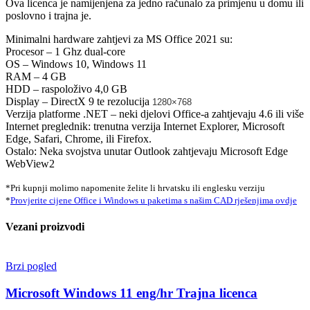
Ova licenca je namijenjena za jedno računalo za primjenu u domu ili
poslovno i trajna je.
Minimalni hardware zahtjevi za MS Office 2021 su:
Procesor – 1 Ghz dual-core
OS – Windows 10, Windows 11
RAM – 4 GB
HDD – raspoloživo 4,0 GB
Display – DirectX 9 te rezolucija
1280×768
Verzija platforme .NET – neki djelovi Office-a zahtjevaju 4.6 ili više
Internet preglednik: trenutna verzija Internet Explorer, Microsoft
Edge, Safari, Chrome, ili Firefox.
Ostalo: Neka svojstva unutar Outlook zahtjevaju Microsoft Edge
WebView2
*Pri kupnji molimo napomenite želite li hrvatsku ili englesku verziju
*
Provjerite cijene Office i Windows u paketima s našim CAD rješenjima ovdje
Vezani proizvodi
Brzi pogled
Microsoft Windows 11 eng/hr Trajna licenca