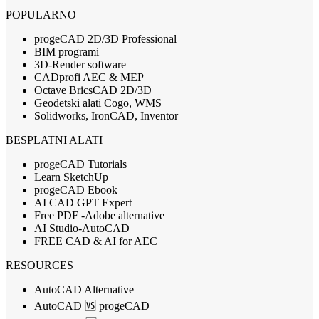
POPULARNO
progeCAD 2D/3D Professional
BIM programi
3D-Render software
CADprofi AEC & MEP
Octave BricsCAD 2D/3D
Geodetski alati Cogo, WMS
Solidworks, IronCAD, Inventor
BESPLATNI ALATI
progeCAD Tutorials
Learn SketchUp
progeCAD Ebook
AI CAD GPT Expert
Free PDF -Adobe alternative
AI Studio-AutoCAD
FREE CAD & AI for AEC
RESOURCES
AutoCAD Alternative
AutoCAD 🆚 progeCAD