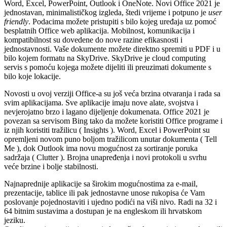
Word, Excel, PowerPoint, Outlook i OneNote. Novi Office 2021 je
jednostavan, minimalističkog izgleda, štedi vrijeme i potpuno je
user
friendly
. Podacima možete pristupiti s bilo kojeg uređaja uz pomoć
besplatnih Office web aplikacija. Mobilnost, komunikacija i
kompatibilnost su dovedene do nove razine efikasnosti i
jednostavnosti. Vaše dokumente možete direktno spremiti u PDF i u
bilo kojem formatu na SkyDrive. SkyDrive je cloud computing
servis s pomoću kojega možete dijeliti ili preuzimati dokumente s
bilo koje lokacije.
Novosti u ovoj verziji Office-a su još veća brzina otvaranja i rada sa
svim aplikacijama. Sve aplikacije imaju nove alate, svojstva i
nevjerojatno brzo i lagano dijeljenje dokumenata. Office 2021 je
povezan sa servisom Bing tako da možete koristiti Office programe i
iz njih koristiti tražilicu ( Insights ). Word, Excel i PowerPoint su
opremljeni novom puno boljom tražilicom unutar dokumenta ( Tell
Me ), dok Outlook ima novu mogućnost za sortiranje poruka
sadržaja ( Clutter ). Brojna unapređenja i novi protokoli u svrhu
veće brzine i bolje stabilnosti.
Najnaprednije aplikacije sa širokim mogućnostima za e-mail,
prezentacije, tablice ili pak jednostavne unose rukopisa će Vam
poslovanje pojednostaviti i ujedno podići na viši nivo. Radi na 32 i
64 bitnim sustavima a dostupan je na engleskom ili hrvatskom
jeziku.