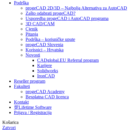
Podrška
progeCAD 2D/3D – Najbolja Alternativa za AutoCAD
Zašto odabrati progeCAD?
Usporedba progeCAD i AutoCAD programa
3D CAD/CAM
Cjenik
Pitanja
Podrška – korisničke upute
progeCAD Slovenia
Korisnici – Hrvatska
Novosti
CADglobal.EU Referral program
Karijere
Solidworks
IronCAD
Reseller program
Fakulteti
progeCAD Academy
Besplatna CAD licenca
Kontakt
💯Lifetime Software
Prijava / Registracija
Košarica
Zatvori