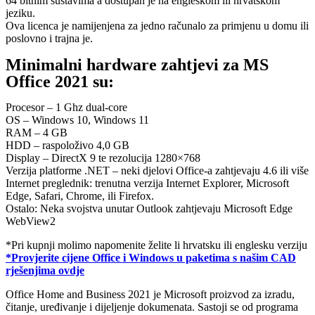
64 bitnim sustavima a dostupan je na engleskom ili hrvatskom
jeziku.
Ova licenca je namijenjena za jedno računalo za primjenu u domu ili
poslovno i trajna je.
Minimalni hardware zahtjevi za MS
Office 2021 su:
Procesor – 1 Ghz dual-core
OS – Windows 10, Windows 11
RAM – 4 GB
HDD – raspoloživo 4,0 GB
Display – DirectX 9 te rezolucija 1280×768
Verzija platforme .NET – neki djelovi Office-a zahtjevaju 4.6 ili više
Internet preglednik: trenutna verzija Internet Explorer, Microsoft
Edge, Safari, Chrome, ili Firefox.
Ostalo: Neka svojstva unutar Outlook zahtjevaju Microsoft Edge
WebView2
*Pri kupnji molimo napomenite želite li hrvatsku ili englesku verziju
*Provjerite cijene Office i Windows u paketima s našim CAD
rješenjima ovdje
Office Home and Business 2021 je Microsoft proizvod za izradu,
čitanje, uređivanje i dijeljenje dokumenata. Sastoji se od programa