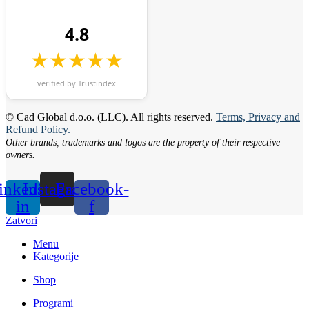
4.8
★★★★★
verified by Trustindex
© Cad Global d.o.o. (LLC). All rights reserved.
Terms, Privacy and
Refund Policy
.
Other brands, trademarks and logos are the property of their respective
owners.
inkedin-
Instagram
Facebook-
in
f
Zatvori
Menu
Kategorije
Shop
Programi