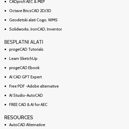
CADprofi AEC & MEP
Octave BricsCAD 2D/3D
Geodetski alati Cogo, WMS
Solidworks, IronCAD, Inventor
BESPLATNI ALATI
progeCAD Tutorials
Learn SketchUp
progeCAD Ebook
AI CAD GPT Expert
Free PDF -Adobe alternative
AI Studio-AutoCAD
FREE CAD & AI for AEC
RESOURCES
AutoCAD Alternative