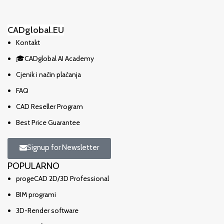
CADglobal.EU
Kontakt
🎓CADglobal AI Academy
Cjenik i način plaćanja
FAQ
CAD Reseller Program
Best Price Guarantee
Signup for Newsletter
POPULARNO
progeCAD 2D/3D Professional
BIM programi
3D-Render software