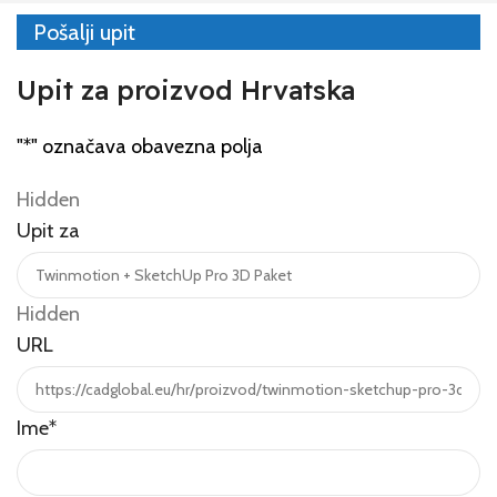
Pošalji upit
Upit za proizvod Hrvatska
"
*
" označava obavezna polja
Hidden
Upit za
Hidden
URL
Ime
*