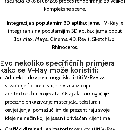
računala kako bi ubrzao proces renderiranja za velike i
kompleksne scene.
Integracija s popularnim 3D aplikacijama -
V-Ray je
integriran s najpopularnijim 3D aplikacijama poput
3ds Max, Maya, Cinema 4D, Revit, SketchUp i
Rhinoceros.
Evo nekoliko specifičnih primjera
kako se V-Ray može koristiti:
Arhitekti
i
dizajneri
mogu iskoristiti V-Ray za
stvaranje fotorealističnih vizualizacija
arhitektonskih projekata. Ovaj alat omogućuje
precizno prikazivanje materijala, tekstura i
osvjetljenja, pomažući im da prezentiraju svoje
ideje na način koji je jasan i privlačan klijentima.
Grafički dizajneri
i
animatori
mogu koristiti V-Ray