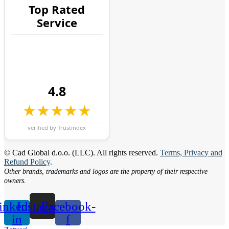
Top Rated
Service
4.8
★★★★★
verified by Trustindex
© Cad Global d.o.o. (LLC). All rights reserved.
Terms, Privacy and
Refund Policy
.
Other brands, trademarks and logos are the property of their respective
owners.
inkedin-
Instagram
Facebook-
in
f