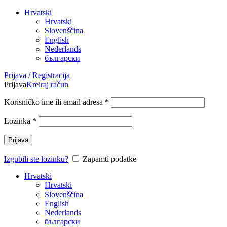
Hrvatski
Hrvatski
Slovenščina
English
Nederlands
български
Prijava / Registracija
Prijava
Kreiraj račun
Korisničko ime ili email adresa
*
Lozinka
*
Prijava
Izgubili ste lozinku?
Zapamti podatke
Hrvatski
Hrvatski
Slovenščina
English
Nederlands
български