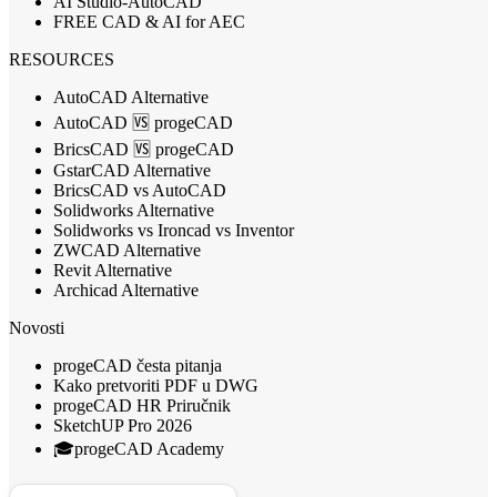
AI Studio-AutoCAD
FREE CAD & AI for AEC
RESOURCES
AutoCAD Alternative
AutoCAD 🆚 progeCAD
BricsCAD 🆚 progeCAD
GstarCAD Alternative
BricsCAD vs AutoCAD
Solidworks Alternative
Solidworks vs Ironcad vs Inventor
ZWCAD Alternative
Revit Alternative
Archicad Alternative
Novosti
progeCAD česta pitanja
Kako pretvoriti PDF u DWG
progeCAD HR Priručnik
SketchUP Pro 2026
🎓progeCAD Academy