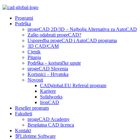
Programi
Podrška
progeCAD 2D/3D – Najbolja Alternativa za AutoCAD
Zašto odabrati progeCAD?
Usporedba progeCAD i AutoCAD programa
3D CAD/CAM
Cjenik
Pitanja
Podrška – korisničke upute
progeCAD Slovenia
Korisnici – Hrvatska
Novosti
CADglobal.EU Referral program
Karijere
Solidworks
IronCAD
Reseller program
Fakulteti
progeCAD Academy
Besplatna CAD licenca
Kontakt
💯Lifetime Software