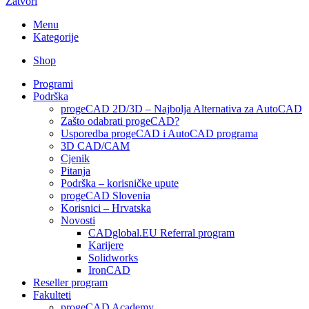
Zatvori
Menu
Kategorije
Shop
Programi
Podrška
progeCAD 2D/3D – Najbolja Alternativa za AutoCAD
Zašto odabrati progeCAD?
Usporedba progeCAD i AutoCAD programa
3D CAD/CAM
Cjenik
Pitanja
Podrška – korisničke upute
progeCAD Slovenia
Korisnici – Hrvatska
Novosti
CADglobal.EU Referral program
Karijere
Solidworks
IronCAD
Reseller program
Fakulteti
progeCAD Academy