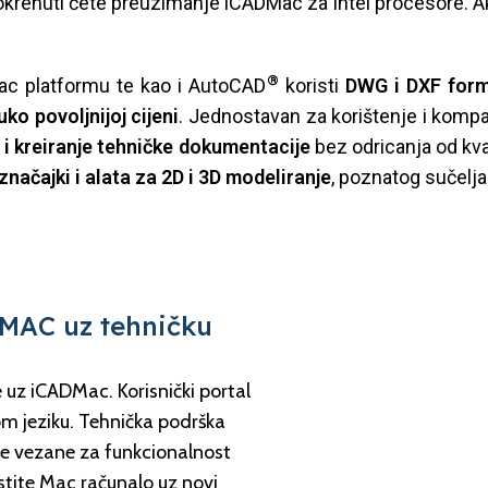
krenuti ćete preuzimanje iCADMac za Intel procesore. A
®
ac platformu te kao i AutoCAD
koristi
DWG i DXF for
uko povoljnijoj cijeni
. Jednostavan za korištenje i kompa
ju i kreiranje tehničke dokumentacije
bez odricanja od kval
značajki i alata za 2D i 3D modeliranje
, poznatog sučelj
 MAC uz tehničku
 uz iCADMac. Korisnički portal
m jeziku. Tehnička podrška
te vezane za funkcionalnost
stite Mac računalo uz novi