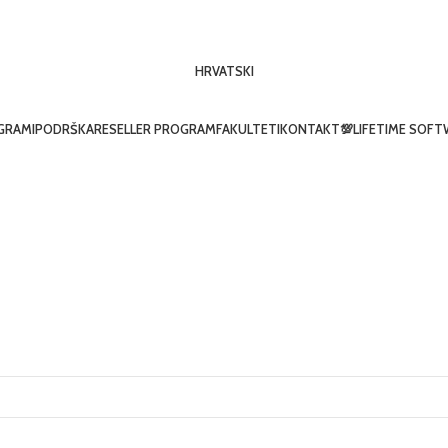
HRVATSKI
GRAMI
PODRŠKA
RESELLER PROGRAM
FAKULTETI
KONTAKT
💯LIFETIME SOF