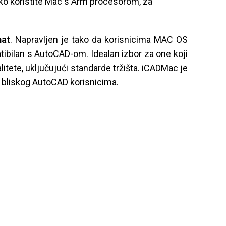
ko koristite Mac s Arm procesorom, za
mat
. Napravljen je tako da korisnicima MAC OS
tibilan s AutoCAD-om. Idealan izbor za one koji
itete, uključujući standarde tržišta. iCADMac je
a bliskog AutoCAD korisnicima.