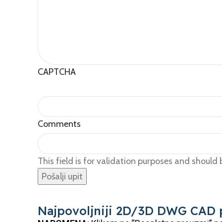
CAPTCHA
Comments
This field is for validation purposes and should
Najpovoljniji 2D/3D DWG CAD 