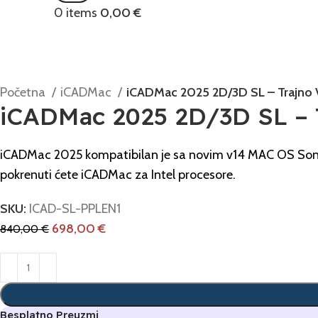
0
items
0,00
€
Početna
iCADMac
iCADMac 2025 2D/3D SL – Trajno 
iCADMac 2025 2D/3D SL – T
iCADMac 2025 kompatibilan je sa novim v14 MAC OS Sono
pokrenuti ćete iCADMac za Intel procesore.
SKU:
ICAD-SL-PPLEN1
698,00
€
840,00
€
Besplatno Preuzmi