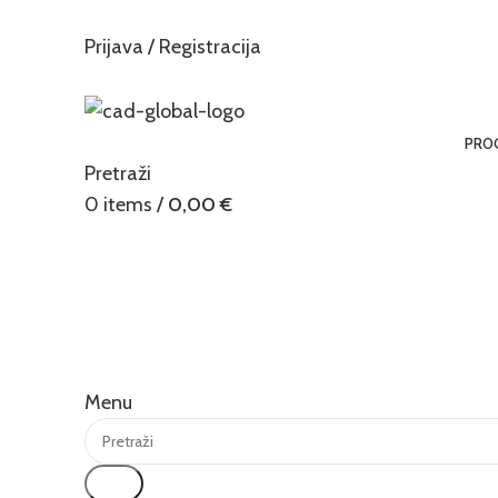
Prijava / Registracija
PRO
Pretraži
0
items
/
0,00
€
Menu
Traži