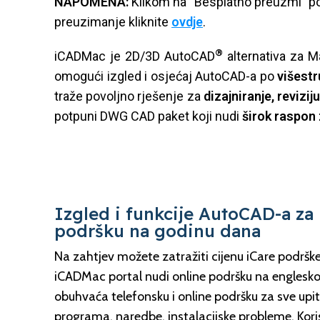
NAPOMENA:
Klikom na “Besplatno preuzmi” po
preuzimanje kliknite
ovdje
.
®
iCADMac je 2D/3D AutoCAD
alternativa za M
omogući izgled i osjećaj AutoCAD-a po
višestr
traže povoljno rješenje za
dizajniranje, revizi
potpuni DWG CAD paket koji nudi
širok raspon 
Izgled i funkcije AutoCAD-a za
podršku na godinu dana
Na zahtjev možete zatražiti cijenu iCare podrške
iCADMac portal nudi online podršku na englesko
obuhvaća telefonsku i online podršku za sve upi
programa, naredbe, instalacijske probleme. Kori