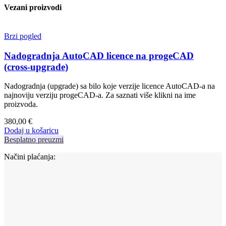
Vezani proizvodi
Brzi pogled
Nadogradnja AutoCAD licence na progeCAD
(cross-upgrade)
Nadogradnja (upgrade) sa bilo koje verzije licence AutoCAD-a na
najnoviju verziju progeCAD-a. Za saznati više klikni na ime
proizvoda.
380,00
€
Dodaj u košaricu
Besplatno preuzmi
Načini plaćanja: