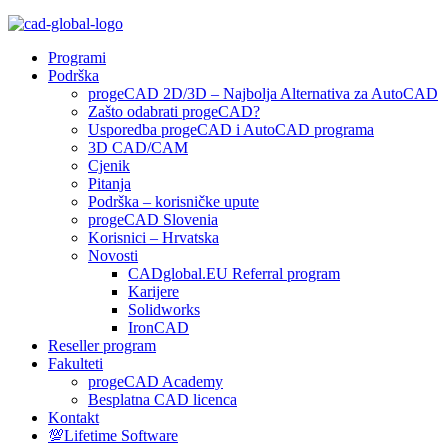
Programi
Podrška
progeCAD 2D/3D – Najbolja Alternativa za AutoCAD
Zašto odabrati progeCAD?
Usporedba progeCAD i AutoCAD programa
3D CAD/CAM
Cjenik
Pitanja
Podrška – korisničke upute
progeCAD Slovenia
Korisnici – Hrvatska
Novosti
CADglobal.EU Referral program
Karijere
Solidworks
IronCAD
Reseller program
Fakulteti
progeCAD Academy
Besplatna CAD licenca
Kontakt
💯Lifetime Software