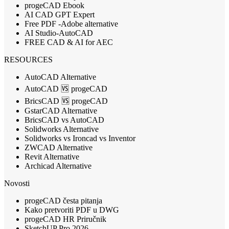
progeCAD Ebook
AI CAD GPT Expert
Free PDF -Adobe alternative
AI Studio-AutoCAD
FREE CAD & AI for AEC
RESOURCES
AutoCAD Alternative
AutoCAD 🆚 progeCAD
BricsCAD 🆚 progeCAD
GstarCAD Alternative
BricsCAD vs AutoCAD
Solidworks Alternative
Solidworks vs Ironcad vs Inventor
ZWCAD Alternative
Revit Alternative
Archicad Alternative
Novosti
progeCAD česta pitanja
Kako pretvoriti PDF u DWG
progeCAD HR Priručnik
SketchUP Pro 2026