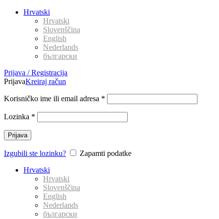
Hrvatski
Hrvatski
Slovenščina
English
Nederlands
български
Prijava / Registracija
Prijava
Kreiraj račun
Korisničko ime ili email adresa
*
Lozinka
*
Prijava
Izgubili ste lozinku?
Zapamti podatke
Hrvatski
Hrvatski
Slovenščina
English
Nederlands
български