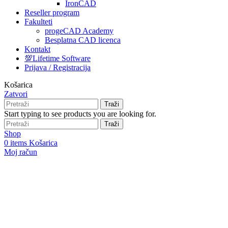
IronCAD
Reseller program
Fakulteti
progeCAD Academy
Besplatna CAD licenca
Kontakt
💯Lifetime Software
Prijava / Registracija
Košarica
Zatvori
Traži
Start typing to see products you are looking for.
Traži
Shop
0
items
Košarica
Moj račun