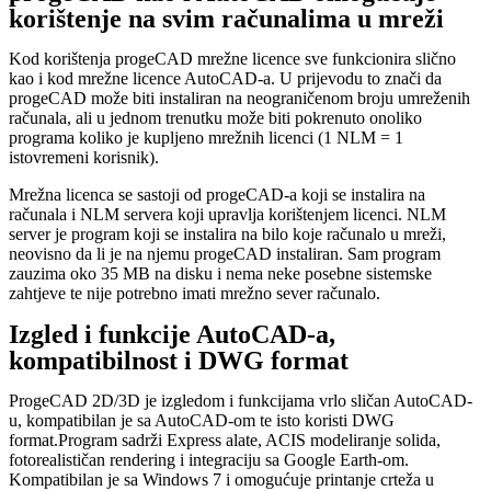
korištenje na svim računalima u mreži
Kod korištenja progeCAD mrežne licence sve funkcionira slično
kao i kod mrežne licence AutoCAD-a. U prijevodu to znači da
progeCAD može biti instaliran na neograničenom broju umreženih
računala, ali u jednom trenutku može biti pokrenuto onoliko
programa koliko je kupljeno mrežnih licenci (1 NLM = 1
istovremeni korisnik).
Mrežna licenca se sastoji od progeCAD-a koji se instalira na
računala i NLM servera koji upravlja korištenjem licenci. NLM
server je program koji se instalira na bilo koje računalo u mreži,
neovisno da li je na njemu progeCAD instaliran. Sam program
zauzima oko 35 MB na disku i nema neke posebne sistemske
zahtjeve te nije potrebno imati mrežno sever računalo.
Izgled i funkcije AutoCAD-a,
kompatibilnost i DWG format
ProgeCAD 2D/3D je izgledom i funkcijama vrlo sličan AutoCAD-
u, kompatibilan je sa AutoCAD-om te isto koristi DWG
format.Program sadrži Express alate, ACIS modeliranje solida,
fotorealističan rendering i integraciju sa Google Earth-om.
Kompatibilan je sa Windows 7 i omogućuje printanje crteža u