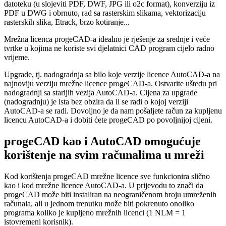
datoteku (u slojeviti PDF, DWF, JPG ili o2c format), konverziju iz
PDF u DWG i obrnuto, rad sa rasterskim slikama, vektorizaciju
rasterskih slika, Etrack, brzo kotiranje...
Mrežna licenca progeCAD-a idealno je rješenje za srednje i veće
tvrtke u kojima ne koriste svi djelatnici CAD program cijelo radno
vrijeme.
Upgrade, tj. nadogradnja sa bilo koje verzije licence AutoCAD-a na
najnoviju verziju mrežne licence progeCAD-a. Ostvarite uštedu pri
nadogradnji sa starijih vezija AutoCAD-a. Cijena za upgrade
(nadogradnju) je ista bez obzira da li se radi o kojoj verziji
AutoCAD-a se radi. Dovoljno je da nam pošaljete račun za kupljenu
licencu AutoCAD-a i dobiti ćete progeCAD po povoljnijoj cijeni.
progeCAD kao i AutoCAD omogućuje
korištenje na svim računalima u mreži
Kod korištenja progeCAD mrežne licence sve funkcionira slično
kao i kod mrežne licence AutoCAD-a. U prijevodu to znači da
progeCAD može biti instaliran na neograničenom broju umreženih
računala, ali u jednom trenutku može biti pokrenuto onoliko
programa koliko je kupljeno mrežnih licenci (1 NLM = 1
istovremeni korisnik).