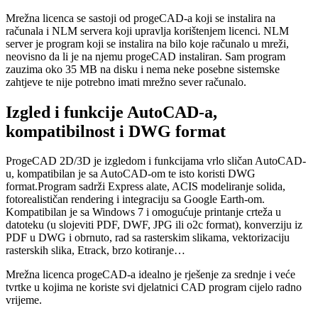
Mrežna licenca se sastoji od progeCAD-a koji se instalira na
računala i NLM servera koji upravlja korištenjem licenci. NLM
server je program koji se instalira na bilo koje računalo u mreži,
neovisno da li je na njemu progeCAD instaliran. Sam program
zauzima oko 35 MB na disku i nema neke posebne sistemske
zahtjeve te nije potrebno imati mrežno sever računalo.
Izgled i funkcije AutoCAD-a,
kompatibilnost i DWG format
ProgeCAD 2D/3D je izgledom i funkcijama vrlo sličan AutoCAD-
u, kompatibilan je sa AutoCAD-om te isto koristi DWG
format.Program sadrži Express alate, ACIS modeliranje solida,
fotorealističan rendering i integraciju sa Google Earth-om.
Kompatibilan je sa Windows 7 i omogućuje printanje crteža u
datoteku (u slojeviti PDF, DWF, JPG ili o2c format), konverziju iz
PDF u DWG i obrnuto, rad sa rasterskim slikama, vektorizaciju
rasterskih slika, Etrack, brzo kotiranje…
Mrežna licenca progeCAD-a idealno je rješenje za srednje i veće
tvrtke u kojima ne koriste svi djelatnici CAD program cijelo radno
vrijeme.