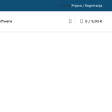
Hrvatski
Prijava / Registracija
oftware
0
/
0,00
€