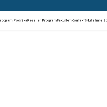
rogrami
Podrška
Reseller Program
Fakulteti
Kontakt
💯Lifetime S