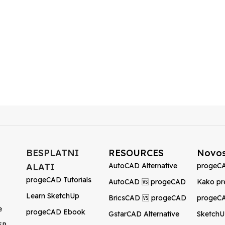
BESPLATNI
RESOURCES
Novos
ALATI
AutoCAD Alternative
progeCA
progeCAD Tutorials
AutoCAD 🆚 progeCAD
Kako pr
Learn SketchUp
BricsCAD 🆚 progeCAD
progeCA
e
progeCAD Ebook
GstarCAD Alternative
SketchU
EP