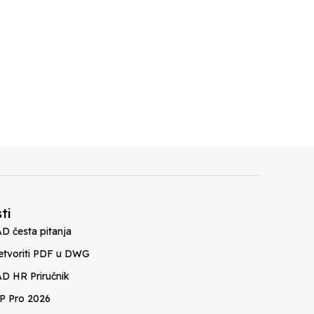
ti
D česta pitanja
etvoriti PDF u DWG
D HR Priručnik
P Pro 2026