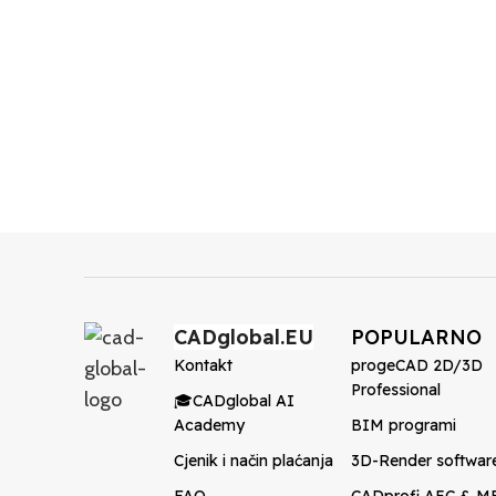
CADglobal.EU
POPULARNO
Kontakt
progeCAD 2D/3D
Professional
🎓CADglobal AI
Academy
BIM programi
Cjenik i način plaćanja
3D-Render softwar
FAQ
CADprofi AEC & M