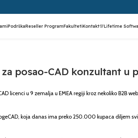
rami
Podrška
Reseller Program
Fakulteti
Kontakt
💯Lifetime Softw
NOVOSTI
 za posao-CAD konzultant u p
CAD licenci u 9 zemalja u EMEA regiji kroz nekoliko B2B we
 progeCAD, koja danas ima preko 250.000 kupaca diljem sv