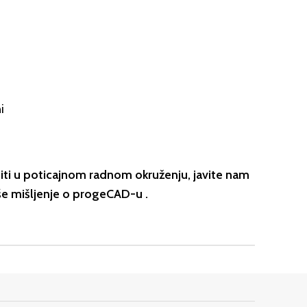
i
aditi u poticajnom radnom okruženju, javite nam
aše mišljenje o progeCAD-u .