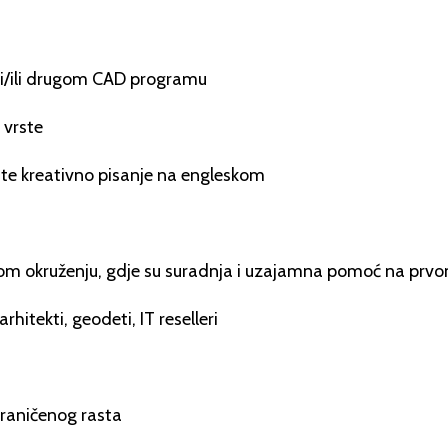
i/ili drugom CAD programu
e vrste
te kreativno pisanje na engleskom
nom okruženju, gdje su suradnja i uzajamna pomoć na prv
hitekti, geodeti, IT reselleri
graničenog rasta