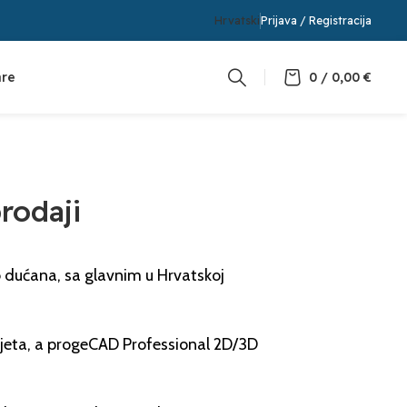
Hrvatski
Prijava / Registracija
are
0
/
0,00
€
rodaji
b dućana, sa glavnim u Hrvatskoj
ijeta, a progeCAD Professional 2D/3D