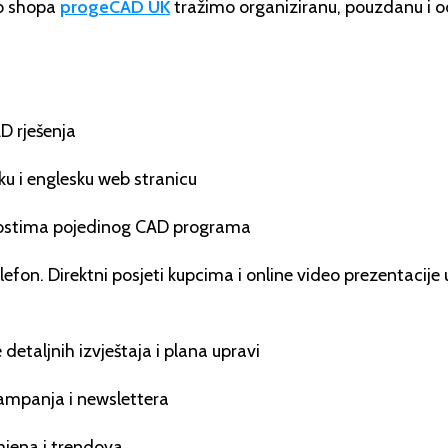
eb shopa
progeCAD UK
tražimo organiziranu, pouzdanu i 
D rješenja
ku i englesku web stranicu
dnostima pojedinog CAD programa
lefon. Direktni posjeti kupcima i online video prezentacij
detaljnih izvještaja i plana upravi
ampanja i newslettera
mjena i trendova