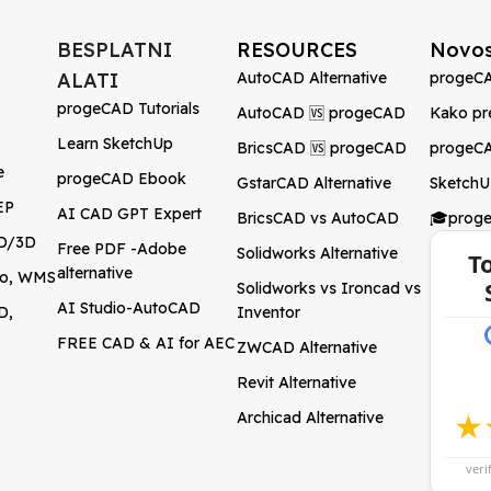
BESPLATNI
RESOURCES
Novos
ALATI
AutoCAD Alternative
progeCA
progeCAD Tutorials
AutoCAD 🆚 progeCAD
Kako pr
Learn SketchUp
BricsCAD 🆚 progeCAD
progeCA
e
progeCAD Ebook
GstarCAD Alternative
SketchU
EP
AI CAD GPT Expert
BricsCAD vs AutoCAD
🎓prog
2D/3D
Free PDF -Adobe
Solidworks Alternative
T
alternative
ogo, WMS
Solidworks vs Ironcad vs
AI Studio-AutoCAD
D,
Inventor
FREE CAD & AI for AEC
ZWCAD Alternative
Revit Alternative
★
Archicad Alternative
veri