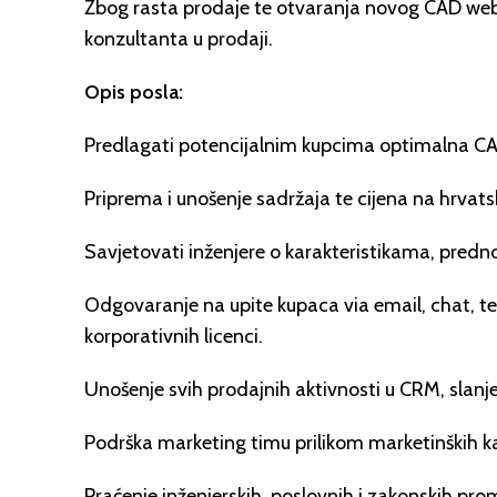
Zbog rasta prodaje te otvaranja novog CAD w
konzultanta u prodaji.
Opis posla:
Predlagati potencijalnim kupcima optimalna CA
Priprema i unošenje sadržaja te cijena na hrvats
Savjetovati inženjere o karakteristikama, pre
Odgovaranje na upite kupaca via email, chat, te
korporativnih licenci.
Unošenje svih prodajnih aktivnosti u CRM, slanje 
Podrška marketing timu prilikom marketinških k
Praćenje inženjerskih, poslovnih i zakonskih pro