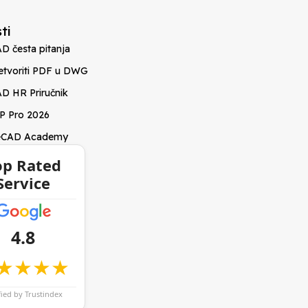
ti
D česta pitanja
etvoriti PDF u DWG
D HR Priručnik
P Pro 2026
eCAD Academy
op Rated
Service
4.8
★★★★
fied by Trustindex