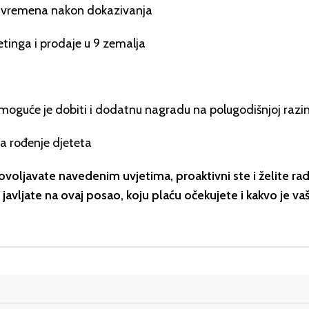
g vremena nakon dokazivanja
etinga i prodaje u 9 zemalja
 moguće je dobiti i dodatnu nagradu na polugodišnjoj razin
za rođenje djeteta
ovoljavate navedenim uvjetima, proaktivni ste i želite r
 javljate na ovaj posao, koju plaću očekujete i kakvo je v