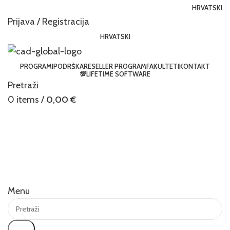
HRVATSKI
Prijava / Registracija
HRVATSKI
PROGRAMI
PODRŠKA
RESELLER PROGRAM
FAKULTETI
KONTAKT
💯LIFETIME SOFTWARE
Pretraži
0
items
/
0,00
€
Menu
Traži