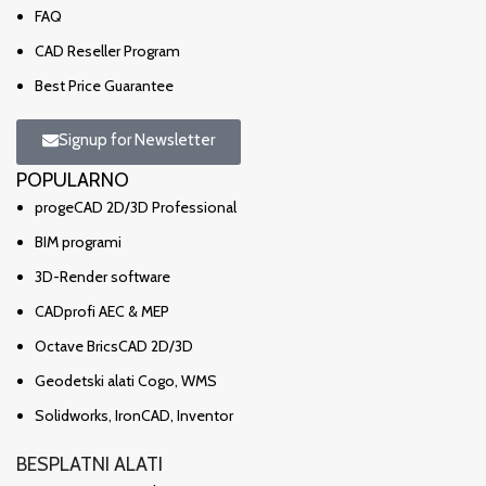
FAQ
CAD Reseller Program
Best Price Guarantee
Signup for Newsletter
POPULARNO
progeCAD 2D/3D Professional
BIM programi
3D-Render software
CADprofi AEC & MEP
Octave BricsCAD 2D/3D
Geodetski alati Cogo, WMS
Solidworks, IronCAD, Inventor
BESPLATNI ALATI