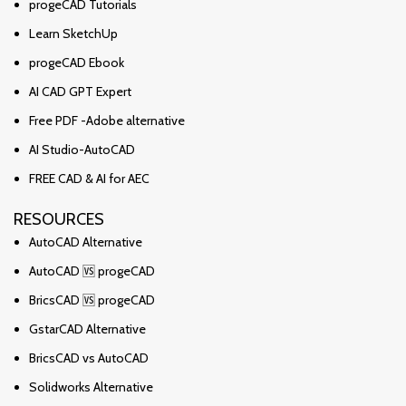
progeCAD Tutorials
Learn SketchUp
progeCAD Ebook
AI CAD GPT Expert
Free PDF -Adobe alternative
AI Studio-AutoCAD
FREE CAD & AI for AEC
RESOURCES
AutoCAD Alternative
AutoCAD 🆚 progeCAD
BricsCAD 🆚 progeCAD
GstarCAD Alternative
BricsCAD vs AutoCAD
Solidworks Alternative