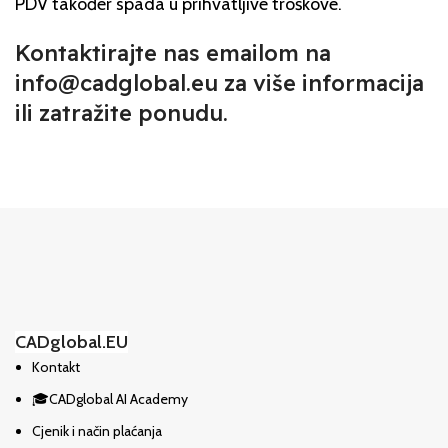
PDV također spada u prihvatljive troškove.
Kontaktirajte nas emailom na
info@cadglobal.eu za više informacija
ili zatražite ponudu.
CADglobal.EU
Kontakt
🎓CADglobal AI Academy
Cjenik i način plaćanja