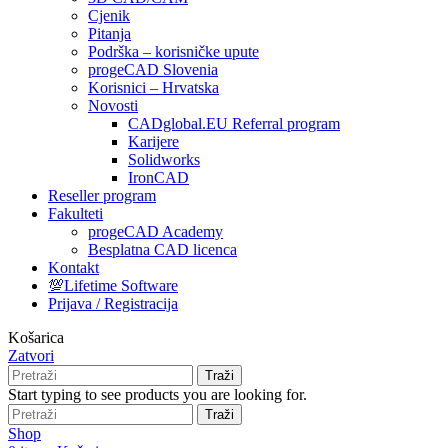
Cjenik
Pitanja
Podrška – korisničke upute
progeCAD Slovenia
Korisnici – Hrvatska
Novosti
CADglobal.EU Referral program
Karijere
Solidworks
IronCAD
Reseller program
Fakulteti
progeCAD Academy
Besplatna CAD licenca
Kontakt
💯Lifetime Software
Prijava / Registracija
Košarica
Zatvori
Traži
Start typing to see products you are looking for.
Traži
Shop