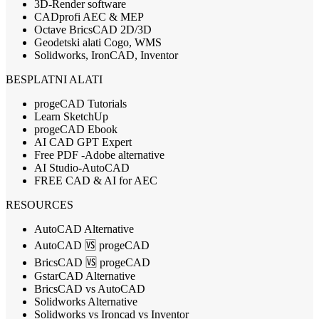
3D-Render software
CADprofi AEC & MEP
Octave BricsCAD 2D/3D
Geodetski alati Cogo, WMS
Solidworks, IronCAD, Inventor
BESPLATNI ALATI
progeCAD Tutorials
Learn SketchUp
progeCAD Ebook
AI CAD GPT Expert
Free PDF -Adobe alternative
AI Studio-AutoCAD
FREE CAD & AI for AEC
RESOURCES
AutoCAD Alternative
AutoCAD 🆚 progeCAD
BricsCAD 🆚 progeCAD
GstarCAD Alternative
BricsCAD vs AutoCAD
Solidworks Alternative
Solidworks vs Ironcad vs Inventor