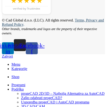
★★★★★
verified by Trustindex
© Cad Global d.o.o. (LLC). All rights reserved.
Terms, Privacy and
Refund Policy
.
Other brands, trademarks and logos are the property of their respective
owners.
inkedin-
Instagram
Facebook-
in
f
Zatvori
Menu
Kategorije
Shop
Programi
Podrška
progeCAD 2D/3D – Najbolja Alternativa za AutoCAD
Zašto odabrati progeCAD?
Usporedba progeCAD i AutoCAD programa
3D CAD/CAM