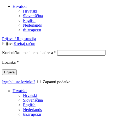
Hrvatski
Hrvatski
Slovenščina
English
Nederlands
български
Prijava / Registracija
Prijava
Kreiraj račun
Korisničko ime ili email adresa
*
Lozinka
*
Prijava
Izgubili ste lozinku?
Zapamti podatke
Hrvatski
Hrvatski
Slovenščina
English
Nederlands
български