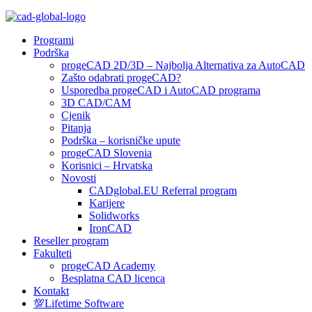
Programi
Podrška
progeCAD 2D/3D – Najbolja Alternativa za AutoCAD
Zašto odabrati progeCAD?
Usporedba progeCAD i AutoCAD programa
3D CAD/CAM
Cjenik
Pitanja
Podrška – korisničke upute
progeCAD Slovenia
Korisnici – Hrvatska
Novosti
CADglobal.EU Referral program
Karijere
Solidworks
IronCAD
Reseller program
Fakulteti
progeCAD Academy
Besplatna CAD licenca
Kontakt
💯Lifetime Software