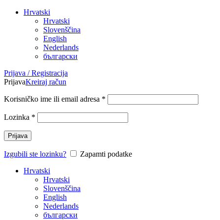
Hrvatski
Hrvatski
Slovenščina
English
Nederlands
български
Prijava / Registracija
Prijava
Kreiraj račun
Korisničko ime ili email adresa
*
Lozinka
*
Prijava
Izgubili ste lozinku?
Zapamti podatke
Hrvatski
Hrvatski
Slovenščina
English
Nederlands
български