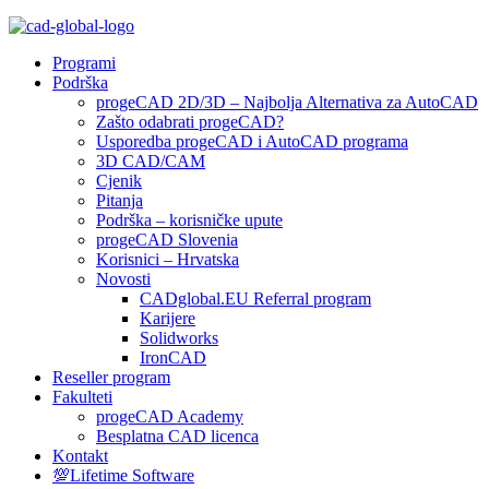
Programi
Podrška
progeCAD 2D/3D – Najbolja Alternativa za AutoCAD
Zašto odabrati progeCAD?
Usporedba progeCAD i AutoCAD programa
3D CAD/CAM
Cjenik
Pitanja
Podrška – korisničke upute
progeCAD Slovenia
Korisnici – Hrvatska
Novosti
CADglobal.EU Referral program
Karijere
Solidworks
IronCAD
Reseller program
Fakulteti
progeCAD Academy
Besplatna CAD licenca
Kontakt
💯Lifetime Software