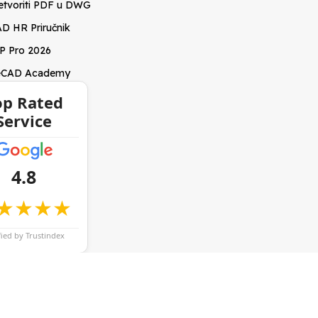
etvoriti PDF u DWG
D HR Priručnik
P Pro 2026
eCAD Academy
op Rated
Service
4.8
★★★★
fied by Trustindex