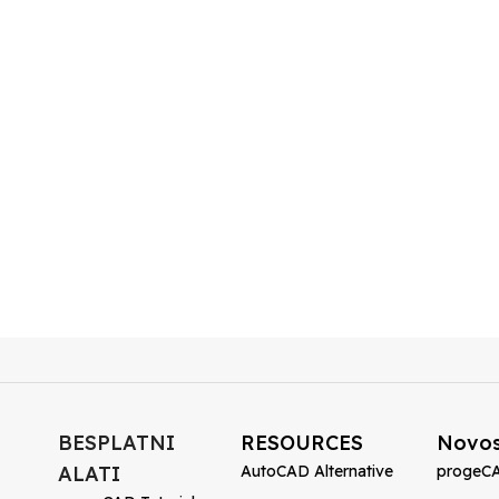
BESPLATNI
RESOURCES
Novos
ALATI
AutoCAD Alternative
progeCA