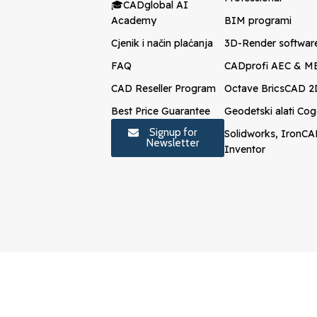
🎓CADglobal AI
Academy
BIM programi
Cjenik i način plaćanja
3D-Render softwar
FAQ
CADprofi AEC & M
CAD Reseller Program
Octave BricsCAD 
Best Price Guarantee
Geodetski alati C
Signup for
Solidworks, IronCA
Newsletter
Inventor
© Cad Global d.o.o. (LLC). All rights reserved.
Terms, Priva
Other brands, trademarks and logos are the property of their 