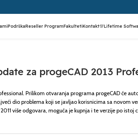
rami
Podrška
Reseller Program
Fakulteti
Kontakt
💯Lifetime Softw
NOVOSTI
pdate za progeCAD 2013 Profe
ofessional. Prilikom otvaranja programa progeCAD će auto
jveći dio problema koji se javljao korisnicima sa novom ver
11 više odgovara, moguća je kupnja i te verzije po istoj ci