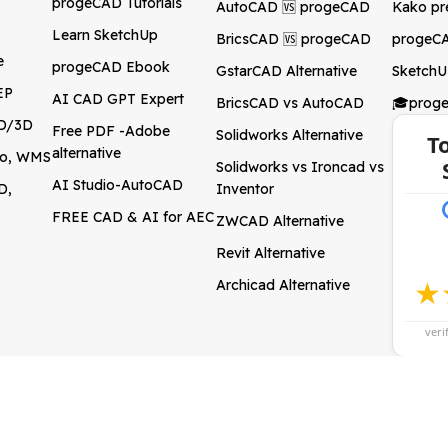
progeCAD Tutorials
AutoCAD 🆚 progeCAD
Kako pr
Learn SketchUp
BricsCAD 🆚 progeCAD
progeCA
e
progeCAD Ebook
GstarCAD Alternative
SketchU
EP
AI CAD GPT Expert
BricsCAD vs AutoCAD
🎓prog
2D/3D
Free PDF -Adobe
Solidworks Alternative
T
alternative
ogo, WMS
Solidworks vs Ironcad vs
AI Studio-AutoCAD
D,
Inventor
FREE CAD & AI for AEC
ZWCAD Alternative
Revit Alternative
★
Archicad Alternative
veri
cy and Refund Policy
.
respective owners.