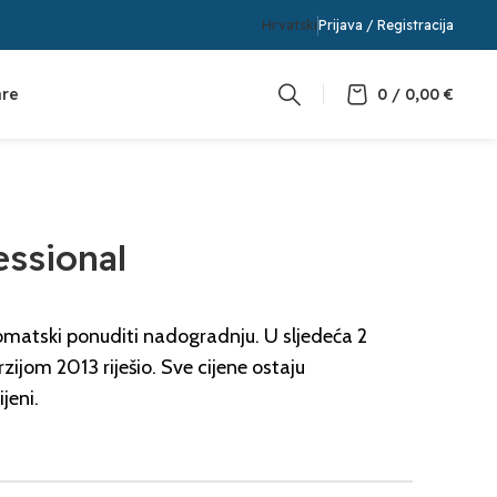
Hrvatski
Prijava / Registracija
are
0
/
0,00
€
ssional
matski ponuditi nadogradnju. U sljedeća 2
zijom 2013 riješio. Sve cijene ostaju
jeni.