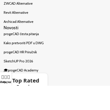
ZWCAD Alternative
Revit Alternative
Archicad Alternative
Novosti
progeCAD česta pitanja
Kako pretvoriti PDF u DWG
progeCAD HR Priručnik
SketchUP Pro 2026
🎓progeCAD Academy
0
Top Rated
Shop
Košarica
Moj račun
Service
4.8