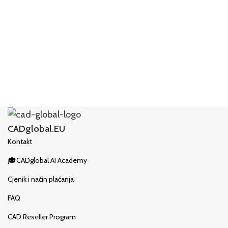
CADglobal.EU
Kontakt
🎓CADglobal AI Academy
Cjenik i način plaćanja
FAQ
CAD Reseller Program