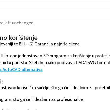
 be left unchanged.
no korištenje
veniji te BiH – ☑️ Garancija najniže cijene!
e all-in-one jednostavan 3D program za korištenje u profes
e tehničku podršku. Sketchup iako podržava CAD/DWG forma
a AutoCAD alternativa
.
i:
dnostavno korisničko sučelje, što ga čini idealnim za početni
ogram, što ga čini idealnim za profesionalce.