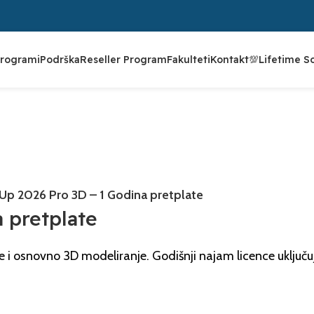
rogrami
Podrška
Reseller Program
Fakulteti
Kontakt
💯Lifetime S
Up 2026 Pro 3D – 1 Godina pretplate
 pretplate
je i osnovno 3D modeliranje. Godišnji najam licence uključu