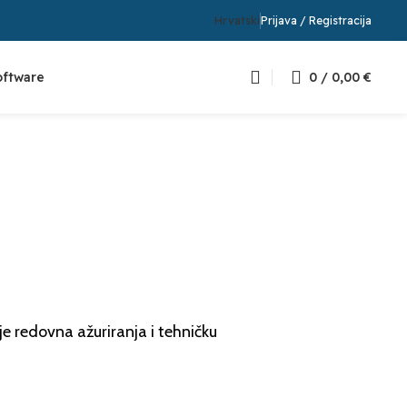
Hrvatski
Prijava / Registracija
oftware
0
/
0,00
€
je redovna ažuriranja i tehničku