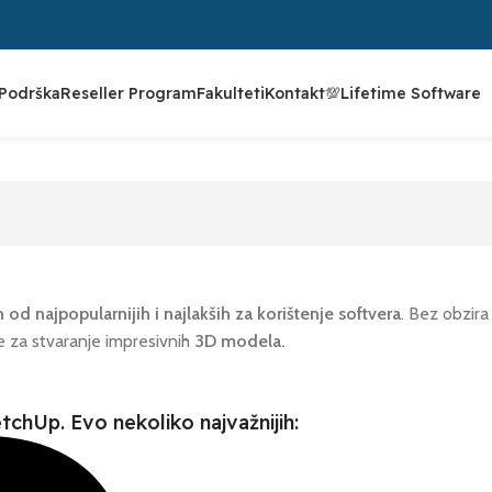
Podrška
Reseller Program
Fakulteti
Kontakt
💯Lifetime Software
 od najpopularnijih i najlakših za korištenje softvera
. Bez obzira 
 za stvaranje impresivnih
3D modela.
tchUp. Evo nekoliko najvažnijih: