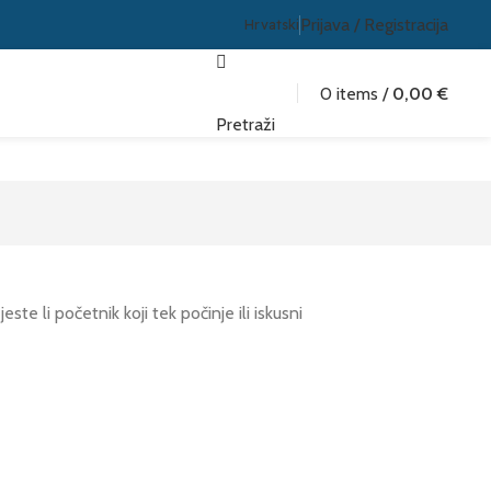
Prijava / Registracija
Hrvatski
0
items
/
0,00
€
Pretraži
jeste li početnik koji tek počinje ili iskusni